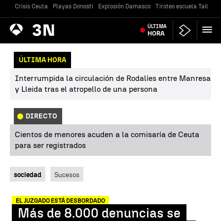
Crisis Ceuta
Playas Donosti
Explosión Damasco
Tiroteo escuela Tailandi
Antena
ÚLTIMA
Noticias
3
HORA
ÚLTIMA HORA
Interrumpida la circulación de Rodalíes entre Manresa
y Lleida tras el atropello de una persona
DIRECTO
Cientos de menores acuden a la comisaría de Ceuta
para ser registrados
sociedad
Sucesos
EL JUZGADO ESTÁ DESBORDADO
Más de 8.000 denuncias se