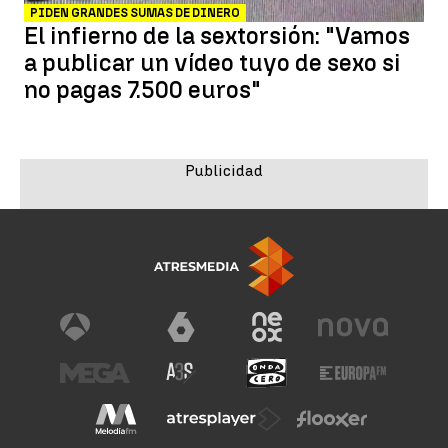
PIDEN GRANDES SUMAS DE DINERO
El infierno de la sextorsión: "Vamos
a publicar un vídeo tuyo de sexo si
no pagas 7.500 euros"