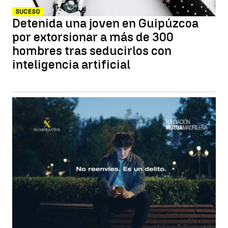
SUCESO
Detenida una joven en Guipúzcoa
por extorsionar a más de 300
hombres tras seducirlos con
inteligencia artificial