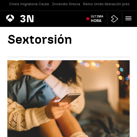
Crisis migratoria Ceuta
Incendio Grecia
Reino Unido liberación presos
Antena
ÚLTIMA
Noticias
3
HORA
Sextorsión