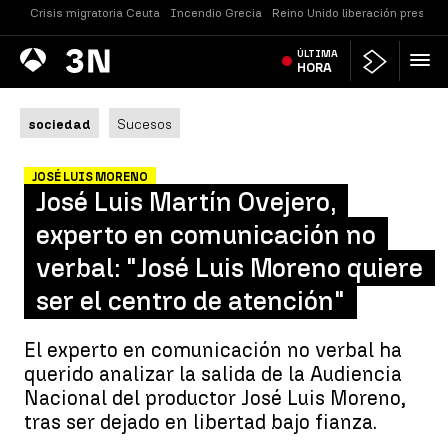
Crisis migratoria Ceuta
Incendio Grecia
Reino Unido liberación presos
Antena
ÚLTIMA
Noticias
3
HORA
sociedad
Sucesos
JOSÉ LUIS MORENO
José Luis Martín Ovejero,
experto en comunicación no
verbal: "José Luis Moreno quiere
ser el centro de atención"
El experto en comunicación no verbal ha
querido analizar la salida de la Audiencia
Nacional del productor José Luis Moreno,
tras ser dejado en libertad bajo fianza.