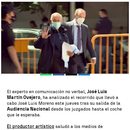
José Luis Martín Ovejero, experto en comunicación no verbal:
“José Luis Moreno quiere ser el centro de atención“ |
A3N
Antena 3 Noticias
Publicado:
03 de julio de 2021, 12:08
Whatsapp
Facebook
X
Linkedin
El experto en comunicación no verbal,
José Luis
Martín Ovejero
, ha analizado el recorrido que llevó a
cabo José Luis Moreno este jueves tras su salida de la
Audiencia Nacional
desde los juzgados hasta el coche
que le esperaba.
El productor artístico
saludó a los medios de