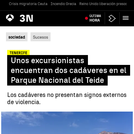
Crisis migratoria Ceuta
Incendio Grecia
Reino Unido liberación presos
Gu
Antena
ÚLTIMA
Noticias
3
HORA
sociedad
Sucesos
TENERIFE
Unos excursionistas
encuentran dos cadáveres en el
Parque Nacional del Teide
Los cadáveres no presentan signos externos
de violencia.