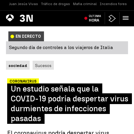
Juan Jesús Vivas
Tráfico de drogas
Mafia criminal
Incendios forestale
Antena
ÚLTIMA
Noticias
3
HORA
EN DIRECTO
Segundo día de controles a los viajeros de Italia
sociedad
Sucesos
CORONAVIRUS
Un estudio señala que la
COVID-19 podría despertar virus
durmientes de infecciones
pasadas
El coronavirus podría despertar virus