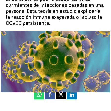
durmientes de infecciones pasadas en una
persona. Esta teoría en estudio explicaría
la reacción inmune exagerada o incluso la
COVID persistente.
Un estudio señala que la COVID-19 podría despertar virus
durmientes de infecciones pasadas |
Antena 3 Noticias
Miriam Vázquez
Publicado:
11 de febrero de 2022, 14:44
Whatsapp
Facebook
X
Linkedin