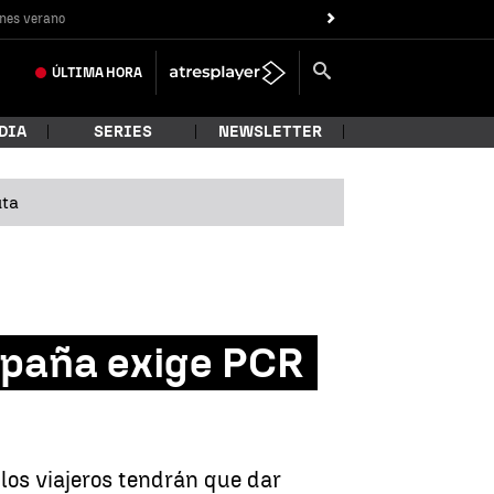
nes verano
ÚLTIMA
HORA
DIA
SERIES
NEWSLETTER
uta
España exige PCR
los viajeros tendrán que dar