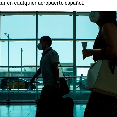
zar en cualquier aeropuerto español.
Estos son los países 
Whatsapp
Facebook
X
Linkedin