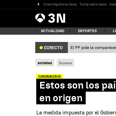
Crisis migratoria Ceuta
Trump sobre Ceuta
Viol
Antena
Noticias
3
ACTUALIDAD
DEPORTES
L
El PP pide la comparecen
DIRECTO
¿Qué
sociedad
Sucesos
CORONAVIRUS
Estos son los pa
en origen
Bus
La medida impuesta por el Gobiern