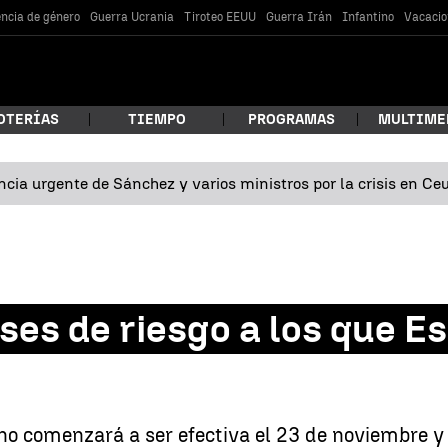
encia de género
Guerra Ucrania
Tiroteo EEUU
Guerra Irán
Infantino
Vacacio
OTERÍAS
TIEMPO
PROGRAMAS
MULTIME
cia urgente de Sánchez y varios ministros por la crisis en Ce
 estás buscando?
íses de riesgo a los que 
car
o comenzará a ser efectiva el 23 de noviembre y 