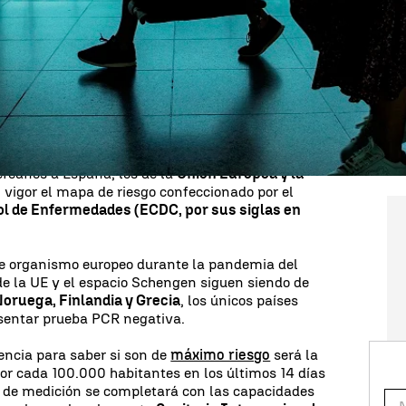
esde el próximo 23 de noviembre y lo haga desde
 tendrá que aportar una prueba PCR negativa 72
elo español. Es la medida que ha anunciado el
pandemia del
coronavirus
.
ercanos a España, los de la
Unión Europea y la
n vigor el mapa de riesgo confeccionado por el
ol de Enfermedades (ECDC, por sus siglas en
te organismo europeo durante la pandemia del
 de la UE y el espacio Schengen siguen siendo de
oruega, Finlandia y Grecia
, los únicos países
sentar prueba PCR negativa.
rencia para saber si son de
máximo riesgo
será la
or cada 100.000 habitantes en los últimos 14 días
 de medición se completará con las capacidades