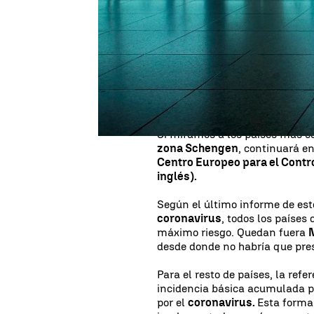
El que quiera viajar a
España
d
un país en situación de riesgo
horas antes de aterrizar en su
Ejecutivo central durante la 
¿Cuales son los países en riesgo?
Si miramos a los países más c
zona Schengen
, continuará e
Centro Europeo para el Contr
inglés).
Según el último informe de es
coronavirus
, todos los países
máximo riesgo. Quedan fuera
N
desde donde no habría que pre
Para el resto de países, la refe
incidencia básica acumulada p
por el
coronavirus.
Esta forma