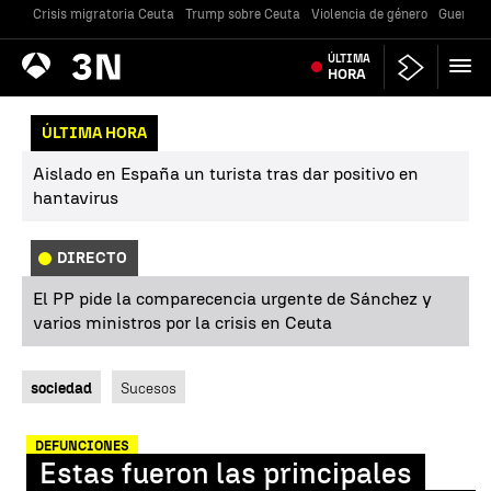
Crisis migratoria Ceuta
Trump sobre Ceuta
Violencia de género
Guerra U
Antena
ÚLTIMA
Noticias
3
HORA
ÚLTIMA HORA
Aislado en España un turista tras dar positivo en
hantavirus
DIRECTO
El PP pide la comparecencia urgente de Sánchez y
varios ministros por la crisis en Ceuta
sociedad
Sucesos
DEFUNCIONES
Estas fueron las principales