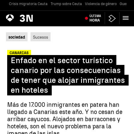
Crisis migratoria Ceuta
Trump sobre Ceuta
Violencia de género
Guerra U
Antena
ÚLTIMA
Noticias
3
HORA
sociedad
Sucesos
CANARIAS
Enfado en el sector turístico
canario por las consecuencias
de tener que alojar inmigrantes
en hoteles
Más de 17.000 inmigrantes en patera han
llegado a Canarias este año. Y no cesan de
arribar cayucos. Alojados en barracones y
hoteles, son el nuevo problema para la
imagen de las islas.