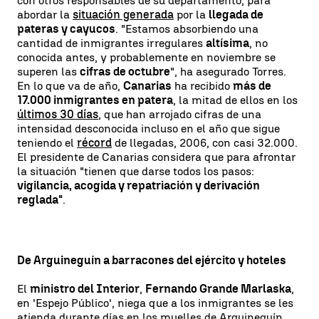
con otros responsables de su departamento, para
abordar la
situación generada
por la
llegada de
pateras y cayucos
. "Estamos absorbiendo una
cantidad de inmigrantes irregulares
altísima
, no
conocida antes, y probablemente en noviembre se
superen las
cifras de octubre
", ha asegurado Torres.
En lo que va de año,
Canarias
ha recibido
más de
17.000 inmigrantes en patera
, la mitad de ellos en los
últimos 30 días
, que han arrojado cifras de una
intensidad desconocida incluso en el año que sigue
teniendo el
récord
de llegadas, 2006, con casi 32.000.
El presidente de Canarias considera que para afrontar
la situación "tienen que darse todos los pasos:
vigilancia, acogida y repatriación y derivación
reglada"
.
De Arguineguín a barracones del ejército y hoteles
El
ministro del Interior
,
Fernando Grande Marlaska
,
en 'Espejo Público', niega que a los inmigrantes se les
atienda durante días en los muelles de Arguineguín,