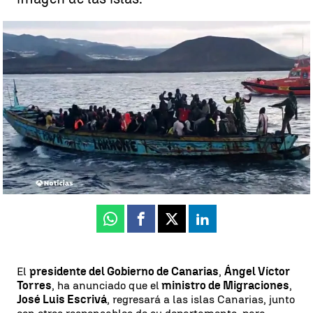
Enfado en el sector turístico canario por las consecuencias de
tener que alojar inmigrantes en hoteles |
Enfado en el sector
turístico canario por las consecuencias de tener que alojar
inmigrantes en hoteles
Canarias
Antena 3 Noticias
Actualizado:
16 de noviembre de 2020, 19:59
Publicado:
16 de noviembre de 2020, 16:43
Whatsapp
Facebook
X
Linkedin
El
presidente del Gobierno de Canarias
,
Ángel Víctor
Torres
, ha anunciado que el
ministro de Migraciones
,
José Luis Escrivá
, regresará a las islas Canarias, junto