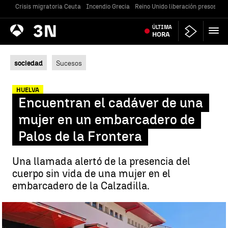
Crisis migratoria Ceuta
Incendio Grecia
Reino Unido liberación presos
Gu
Antena
ÚLTIMA
Noticias
3
HORA
sociedad
Sucesos
HUELVA
Encuentran el cadáver de una
mujer en un embarcadero de
Palos de la Frontera
Una llamada alertó de la presencia del
cuerpo sin vida de una mujer en el
embarcadero de la Calzadilla.