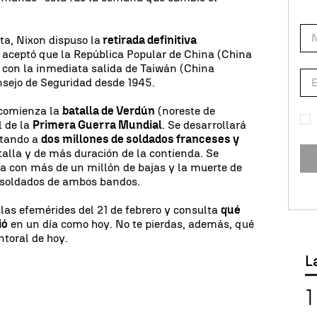
ta, Nixon dispuso la
retirada definitiva
 aceptó que la República Popular de China (China
, con la inmediata salida de Taiwán (China
nsejo de Seguridad desde 1945.
 comienza la
batalla de Verdún
(noreste de
l de la
Primera Guerra Mundial
. Se desarrollará
ntando a
dos millones de soldados franceses y
talla y de más duración de la contienda. Se
esa con más de un millón de bajas y la muerte de
 soldados de ambos bandos.
as efemérides del 21 de febrero y consulta
qué
ió
en un día como hoy. No te pierdas, además, qué
ntoral de hoy.
L