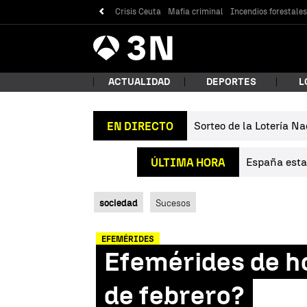
Crisis Ceuta
Mafia criminal
Incendios forestale
Antena
Noticias
3
ACTUALIDAD
DEPORTES
L
Sorteo de la Lotería Na
EN DIRECTO
¿Qué
España estab
ÚLTIMA HORA
sociedad
Sucesos
EFEMÉRIDES
Efemérides de ho
Bus
de febrero?