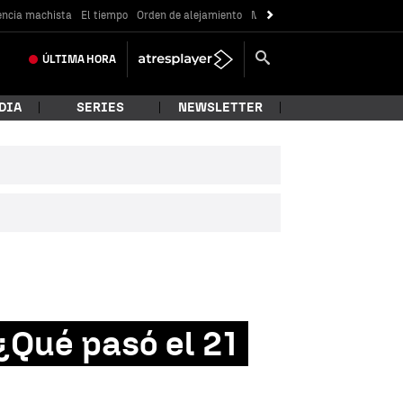
encia machista
El tiempo
Orden de alejamiento
Messi
ÚLTIMA
HORA
DIA
SERIES
NEWSLETTER
¿Qué pasó el 21