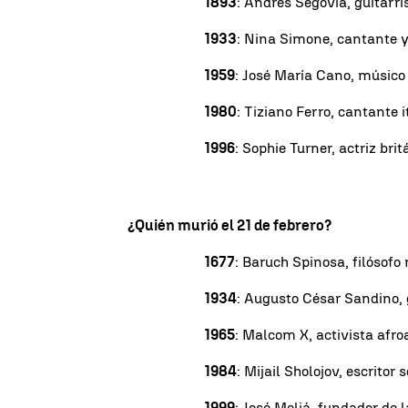
1893
: Andrés Segovia, guitarri
1933
: Nina Simone, cantante y
1959
: José María Cano, músico
1980
: Tiziano Ferro, cantante i
1996
: Sophie Turner, actriz brit
¿Quién murió el 21 de febrero?
1677
: Baruch Spinosa, filósofo
1934
: Augusto César Sandino, 
1965
: Malcom X, activista afr
1984
: Mijail Sholojov, escritor
1999
: José Meliá, fundador de 