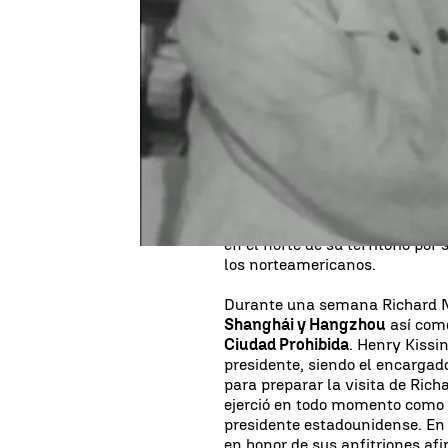
El
21 de febrero de 1972
, Richa
Estados Unidos
que visita
Chi
diplomacia del 'ping pong'. Na
se reuniría con
Mao Zedong
(M
chino, el Gran Timonel. Esta vis
normalización de las relacion
El viaje se produjo en un mome
por parte de los estadouniden
Unidos luchaba contra un aliad
en el norte de su territorio por 
los norteamericanos.
Durante una semana Richard Ni
Shanghái y Hangzhou
así co
Ciudad Prohibida
. Henry Kissi
presidente, siendo el encargad
para preparar la visita de Rich
ejerció en todo momento como 
presidente estadounidense. En
en honor de sus anfitriones a