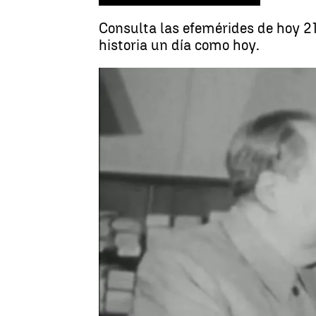
Consulta las efemérides de hoy 21
historia un día como hoy.
Juan José Blasco
Publicado:
21 de febrero de 2023, 06: