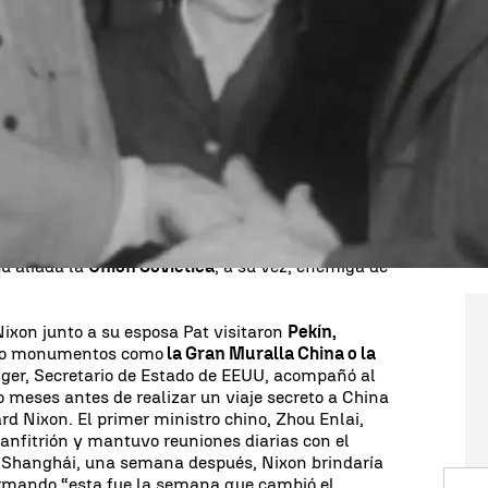
rd Nixon se convierte en el primer presidente de
na
. Histórica visita que culminaba la llamada
da más aterrizar en Pekín, Nixon, anticomunista,
ao Tse Tung) presidente del Partido Comunista
ita al país asiático suponía de facto la
es
entre ambos países tras 22 años en suspenso.
nto de tensión con el reconocimiento de
Taiwán
ses, con la guerra de Vietnam donde Estados
o chino, y con una China que se sentía presionada
su aliada la
Unión Soviética
, a su vez, enemiga de
xon junto a su esposa Pat visitaron
Pekín,
mo monumentos como
la Gran Muralla China o la
nger, Secretario de Estado de EEUU, acompañó al
o meses antes de realizar un viaje secreto a China
ard Nixon. El primer ministro chino, Zhou Enlai,
anfitrión y mantuvo reuniones diarias con el
 Shanghái, una semana después, Nixon brindaría
firmando “esta fue la semana que cambió el