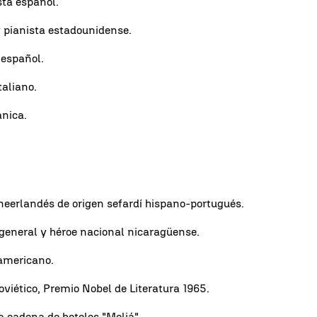
sta español.
 pianista estadounidense.
 español.
taliano.
ánica.
 neerlandés de origen sefardí hispano-portugués.
general y héroe nacional nicaragüense.
oamericano.
 soviético, Premio Nobel de Literatura 1965.
la cadena de hoteles "Meliá".