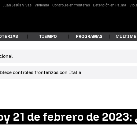
s
Juan Jesús Vivas
Vivienda
Controles en fronteras
Detención en Palma
Viol
OTERÍAS
TIEMPO
PROGRAMAS
MULTIME
cional
 estás buscando?
lece controles fronterizos con Italia
y 21 de febrero de 2023: 
car