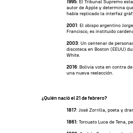
1995
: El Tribunal Supremo est
autor de Apple y determina qu
había replicado la interfaz grá
2001
: El obispo argentino Jorg
Francisco, es instituido carden
2003
: Un centenar de persona
discoteca en Boston (EEUU) dur
White.
2016
: Bolivia vota en contra d
una nueva reelección.
¿Quién nació el 21 de febrero?
1817
: José Zorrilla, poeta y d
1861:
Torcuato Luca de Tena, per