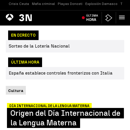
Crisis Ceuta
Mafia criminal
Playas Donosti
Explosión Damasco
Tirot
Antena
ÚLTIMA
Noticias
3
HORA
EN DIRECTO
Sorteo de la Lotería Nacional
ÚLTIMA HORA
España establece controles fronterizos con Italia
Cultura
DÍA INTERNACIONAL DE LA LENGUA MATERNA
Origen del Día Internacional de
la Lengua Materna