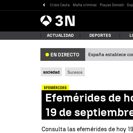
Crisis Ceuta
Mafia criminal
Playas Donosti
Exp
Antena
Noticias
3
ACTUALIDAD
DEPORTES
L
España establece con
EN DIRECTO
¿Qué
sociedad
Sucesos
EFEMÉRIDES
Efemérides de ho
19 de septiembr
Bus
Consulta las efemérides de hoy 19