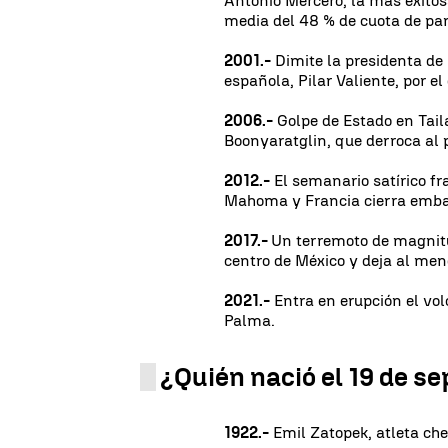
Antonio Mercero, la más exitosa
media del 48 % de cuota de pan
2001.-
Dimite la presidenta de
española, Pilar Valiente, por el
2006.-
Golpe de Estado en Tail
Boonyaratglin, que derroca al 
2012.-
El semanario satírico fr
Mahoma y Francia cierra emba
2017.-
Un terremoto de magnitu
centro de México y deja al men
2021.-
Entra en erupción el vol
Palma.
¿Quién nació el 19 de s
1922.-
Emil Zatopek, atleta chec