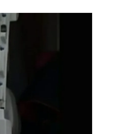
: ¿Qué pasó el 19 de septiembre? |
Antena 3 Noticias