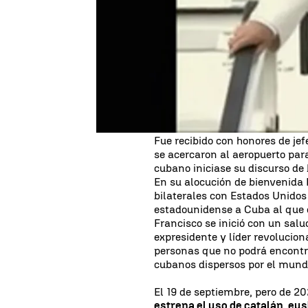
Tal día como hoy, un 19 de sep
Cuba un viaje que luego le lle
Francisco a Cuba se inició el 1
septiembre de 2015 e incluyó un
Revolución cubana Fidel Castro
visita en su pontificado al paí
que le llevó también a Estados
Habana lo aguardaban el presid
máxima autoridad católica en
Fue recibido con honores de jef
se acercaron al aeropuerto para
cubano iniciase su discurso de
En su alocución de bienvenida 
bilaterales con Estados Unidos
estadounidense a Cuba al que ca
Francisco se inició con un salu
expresidente y líder revolucion
personas que no podrá encontr
cubanos dispersos por el mund
El 19 de septiembre, pero de 20
estrena el uso de catalán, eus