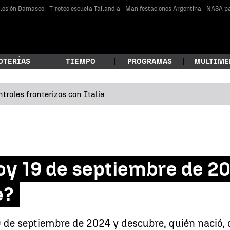
losión Damasco
Tiroteo escuela Tailandia
Manifestaciones Argentina
NASA pa
OTERÍAS
TIEMPO
PROGRAMAS
MULTIME
troles fronterizos con Italia
 estás buscando?
y 19 de septiembre de 20
e?
car
 de septiembre de 2024 y descubre, quién nació, 