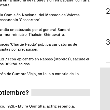
 en la historia de la televisión en España, con una
talla.
 la Comisión Nacional del Mercado de Valores
 escándalo 'Gescartera'.
andia encabezado por el general Sondhi
primer ministro, Thaksin Shinawatra.
ancés 'Charlie Hebdo' publica caricaturas de
jadas por precaución.
d 7,1 con epicentro en Raboso (Morelos), sacude el
os 369 fallecidos.
cán de Cumbre Vieja, en la isla canaria de La
eptiembre?
o. 1928.- Elvira Quintillá, actriz española.