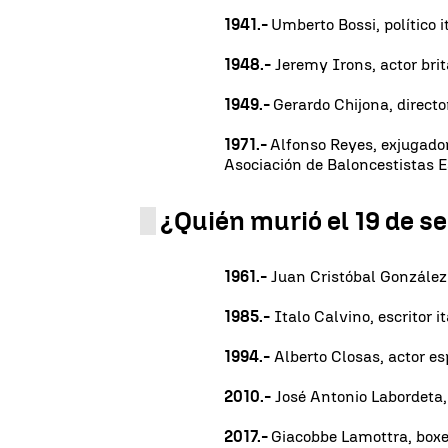
1941.-
Umberto Bossi, político i
1948.-
Jeremy Irons, actor brit
1949.-
Gerardo Chijona, directo
1971.-
Alfonso Reyes, exjugador
Asociación de Baloncestistas 
¿Quién murió el 19 de s
1961.-
Juan Cristóbal González
1985.-
Italo Calvino, escritor it
1994.-
Alberto Closas, actor es
2010.-
José Antonio Labordeta, 
2017.-
Giacobbe Lamottra, boxe