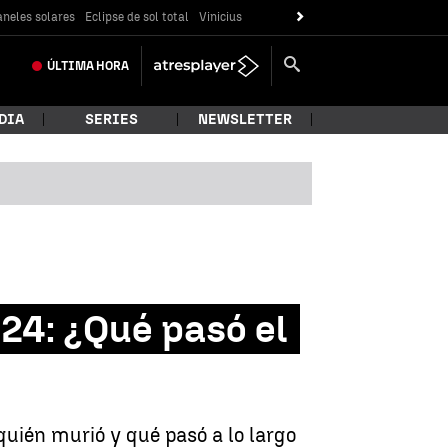
neles solares
Eclipse de sol total
Vinicius
ÚLTIMA
HORA
DIA
SERIES
NEWSLETTER
24: ¿Qué pasó el
quién murió y qué pasó a lo largo