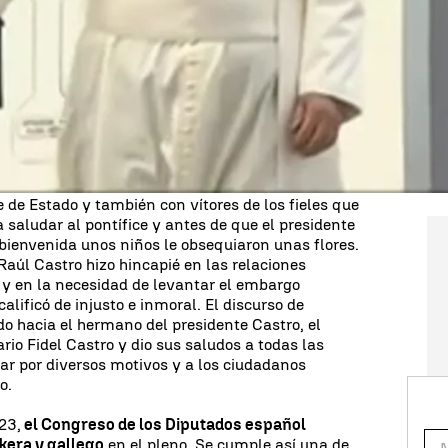
tiembre de 2015, el
papa Francisco comienza en
va a Estados Unidos.
El viaje apostólico del papa
9 de septiembre de 2015 y finalizó el 22 de
a visita privada al expresidente y líder de la
. El papa Francisco llegó a Cuba, en su primera
s comunista y primera etapa de una gira diez días
 Unidos. En el aeropuerto cubano José Martí de La
ente Raúl Castro y el cardenal Jaime Ortega, la
 ese momento en La Habana.
e de Estado y también con vítores de los fieles que
 saludar al pontífice y antes de que el presidente
 bienvenida unos niños le obsequiaron unas flores.
Raúl Castro hizo hincapié en las relaciones
 y en la necesidad de levantar el embargo
lificó de injusto e inmoral. El discurso de
do hacia el hermano del presidente Castro, el
ario Fidel Castro y dio sus saludos a todas las
ar por diversos motivos y a los ciudadanos
o.
23,
el Congreso de los Diputados español
kera y gallego
en el pleno. Se cumple así una de