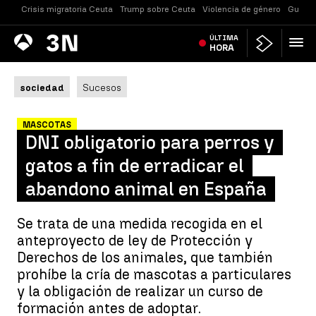
Crisis migratoria Ceuta
Trump sobre Ceuta
Violencia de género
Guerra
Antena
ÚLTIMA
Noticias
3
HORA
sociedad
Sucesos
MASCOTAS
DNI obligatorio para perros y
gatos a fin de erradicar el
abandono animal en España
Se trata de una medida recogida en el
anteproyecto de ley de Protección y
Derechos de los animales, que también
prohíbe la cría de mascotas a particulares
y la obligación de realizar un curso de
formación antes de adoptar.