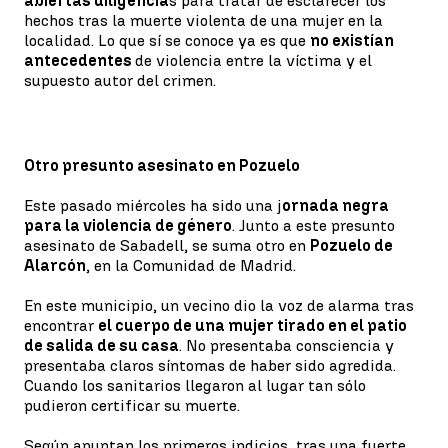
abiertas diligencia
s para tratar de esclarecer los
hechos tras la muerte violenta de una mujer en la
localidad. Lo que sí se conoce ya es que
no existían
antecedentes
de violencia entre la víctima y el
supuesto autor del crimen.
Otro presunto asesinato en Pozuelo
Este pasado miércoles ha sido una j
ornada negra
para la violencia de género
. Junto a este presunto
asesinato de Sabadell, se suma otro en
Pozuelo de
Alarcón
, en la Comunidad de Madrid.
En este municipio, un vecino dio la voz de alarma tras
encontrar
el cuerpo de una mujer tirado en el patio
de salida de su casa
. No presentaba consciencia y
presentaba claros síntomas de haber sido agredida.
Cuando los sanitarios llegaron al lugar tan sólo
pudieron certificar su muerte.
Según apuntan los primeros indicios, tras una fuerte