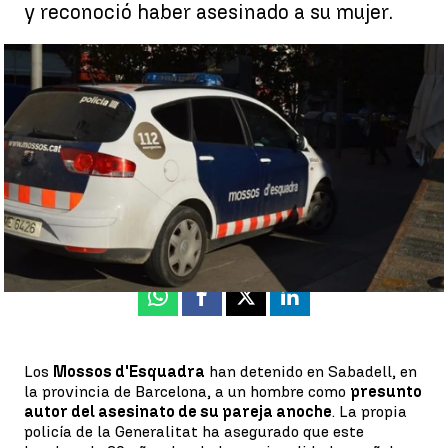
y reconoció haber asesinado a su mujer.
Detenido el presunto autor del asesinato de su pareja en
Sabadell |
Mossos
Antena 3 Noticias
Actualizado:
22 de julio de 2021, 09:37
Publicado:
22 de julio de 2021, 09:36
Whatsapp
Facebook
X
Linkedin
Los
Mossos d'Esquadra
han detenido en Sabadell, en
la provincia de Barcelona, a un hombre como
presunto
autor del asesinato de su pareja anoche
. La propia
policía de la Generalitat ha asegurado que este