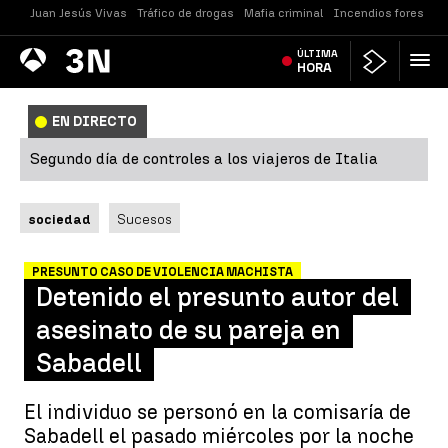
Juan Jesús Vivas
Tráfico de drogas
Mafia criminal
Incendios forestale
Antena
ÚLTIMA
Noticias
3
HORA
EN DIRECTO
Segundo día de controles a los viajeros de Italia
sociedad
Sucesos
PRESUNTO CASO DE VIOLENCIA MACHISTA
Detenido el presunto autor del
asesinato de su pareja en
Sabadell
El individuo se personó en la comisaría de
Sabadell el pasado miércoles por la noche