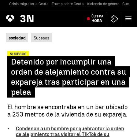
Crisis migratoria Ceuta
Trump sobre Ceuta
Violencia de género
Guerra U
Antena
ÚLTIMA
Noticias
3
HORA
sociedad
Sucesos
SUCESOS
Detenido por incumplir una
orden de alejamiento contra su
expareja tras participar en una
pelea
El hombre se encontraba en un bar ubicado
a 253 metros de la vivienda de su expareja.
Condenan a un hombre por quebrantar la orden
de alejamiento tras visitar el TikTok de su