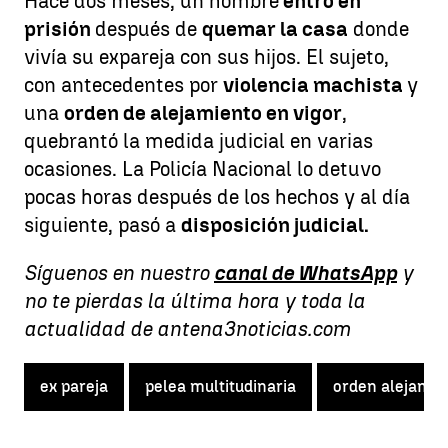
Hace dos meses, un hombre
entró en
prisión
después de
quemar la casa
donde
vivía su expareja con sus hijos. El sujeto,
con antecedentes por
violencia machista
y
una
orden de alejamiento en vigor
,
quebrantó la medida judicial en varias
ocasiones. La Policía Nacional lo detuvo
pocas horas después de los hechos y al día
siguiente, pasó a
disposición judicial.
Síguenos en nuestro
canal de WhatsApp
y
no te pierdas la última hora y toda la
actualidad de antena3noticias.com
ex pareja
pelea multitudinaria
orden alejamie