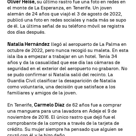
Oliver Heise,
su último rastro fue una foto en redes en
el monte de La Esperanza, en Tenerife. Un joven
alemán de 24 años que viajó el 3 de agosto de 2022,
publicó una foto en redes sociales y nada más se supo
de él. La última señal de su teléfono móvil se registra
dos días después.
Natalia Hernández
llegó al aeropuerto de La Palma en
octubre de 2022, pero nunca recogió su maleta. En esta
isla iba a empezar a trabajar en un hotel. Tenía 34
años y da la casualidad que ese día las cámaras de
seguridad en el exterior del aeropuerto no grabaron. No
se pudo confirmar si Natalia salió del recinto. La
Guardia Civil clasificar la desaparición de Natalia
como voluntaria, una decisión que satisface a los
familiares y amigos de la joven.
En Tenerife,
Carmelo Díaz
de 62 años fue a comprar
una manguera para una lavadora en Adeje el 9 de
noviembre de 2016. El único rastro que dejó fue el
comprobante de la compra a través de la tarjeta de
crédito. Su mujer siempre ha pensado que alguien se
cruzó con él y le hizo daño.