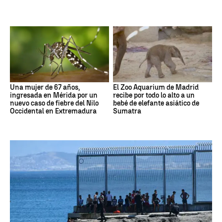
Una mujer de 67 años,
El Zoo Aquarium de Madrid
ingresada en Mérida por un
recibe por todo lo alto a un
nuevo caso de fiebre del Nilo
bebé de elefante asiático de
Occidental en Extremadura
Sumatra