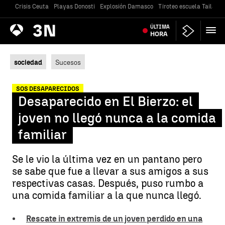
Crisis Ceuta
Playas Donosti
Explosión Damasco
Tiroteo escuela Tailandi
Antena
ÚLTIMA
Noticias
3
HORA
sociedad
Sucesos
SOS DESAPARECIDOS
Desaparecido en El Bierzo: el
joven no llegó nunca a la comida
familiar
Se le vio la última vez en un pantano pero
se sabe que fue a llevar a sus amigos a sus
respectivas casas. Después, puso rumbo a
una comida familiar a la que nunca llegó.
Rescate in extremis de un joven perdido en una