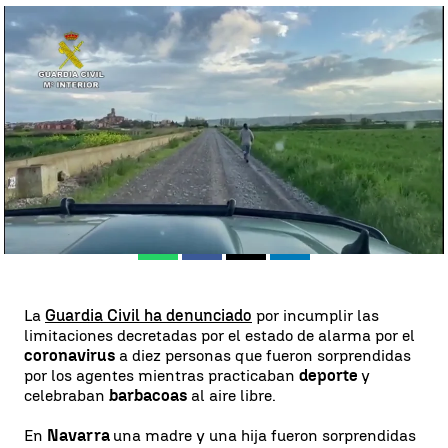
Denuncian a diez personas por hacer barbacoas y practicar deporte
durante la cuarentena por coronavirus |
Antena 3 Noticias
Antena 3 Noticias
Publicado:
21 de abril de 2020, 12:36
Whatsapp
Facebook
X
Linkedin
La
Guardia Civil ha denunciado
por incumplir las
limitaciones decretadas por el estado de alarma por el
coronavirus
a diez personas que fueron sorprendidas
por los agentes mientras practicaban
deporte
y
celebraban
barbacoas
al aire libre.
En
Navarra
una madre y una hija fueron sorprendidas