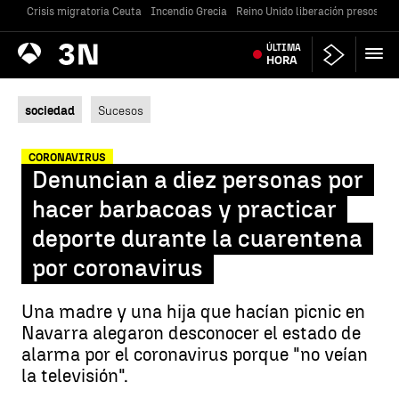
Crisis migratoria Ceuta
Incendio Grecia
Reino Unido liberación presos
Gu
Antena
ÚLTIMA
Noticias
3
HORA
sociedad
Sucesos
CORONAVIRUS
Denuncian a diez personas por
hacer barbacoas y practicar
deporte durante la cuarentena
por coronavirus
Una madre y una hija que hacían picnic en
Navarra alegaron desconocer el estado de
alarma por el coronavirus porque "no veían
la televisión".