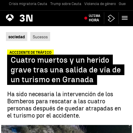
Crisis migratoria Ceuta
Trump sobre Ceuta
Violencia de género
Guerra U
Antena
ÚLTIMA
Noticias
3
HORA
sociedad
Sucesos
ACCIDENTE DE TRÁFICO
Cuatro muertos y un herido
grave tras una salida de vía de
un turismo en Granada
Ha sido necesaria la intervención de los
Bomberos para rescatar a las cuatro
personas después de quedar atrapadas en
el turismo por el accidente.
Cuatro muertos y un herido grave tras una salida de vía de un