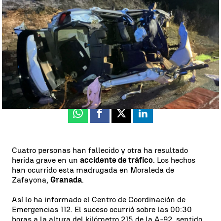
turismo en Granada |
EFE
Neila Gallego
Actualizado:
26 de octubre de 2024, 15:22
Publicado:
26 de octubre de 2024, 13:27
Whatsapp
Facebook
X
Linkedin
Cuatro personas han fallecido y otra ha resultado
herida grave en un
accidente de tráfico
. Los hechos
han ocurrido esta madrugada en Moraleda de
Zafayona,
Granada
.
Así lo ha informado el Centro de Coordinación de
Emergencias 112. El suceso ocurrió sobre las 00:30
horas a la altura del kilómetro 215 de la A-92, sentido