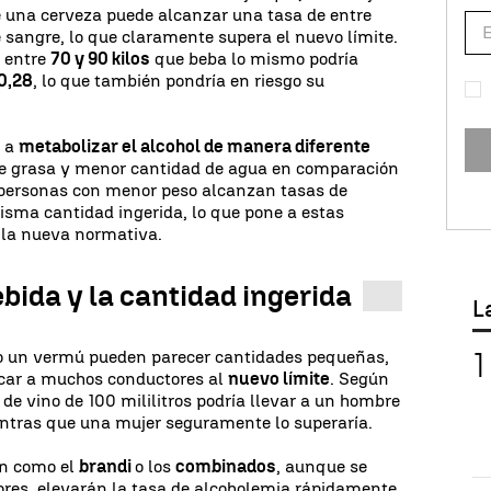
 una cerveza puede alcanzar una tasa de entre
de sangre, lo que claramente supera el nuevo límite.
 entre
70 y 90 kilos
que beba lo mismo podría
 0,28
, lo que también pondría en riesgo su
e a
metabolizar el alcohol de manera diferente
de grasa y menor cantidad de agua en comparación
 personas con menor peso alcanzan tasas de
isma cantidad ingerida, lo que pone a estas
la nueva normativa.
ebida y la cantidad ingerida
L
o un vermú pueden parecer cantidades pequeñas,
rcar a muchos conductores al
nuevo límite
. Según
 de vino de 100 mililitros podría llevar a un hombre
mientras que una mujer seguramente lo superaría.
ón como el
brandi
o los
combinados
, aunque se
es, elevarán la tasa de alcoholemia rápidamente,