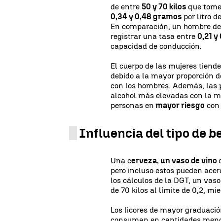
de entre
50 y 70 kilos
que tome
0,34 y 0,48 gramos
por litro 
En comparación, un hombre de
registrar una tasa entre
0,21 y
capacidad de conducción.
El cuerpo de las mujeres tiend
debido a la mayor proporción 
con los hombres. Además, las
alcohol más elevadas con la m
personas en
mayor riesgo
con 
Influencia del tipo de b
Una c
erveza, un vaso de vino
pero incluso estos pueden ace
los cálculos de la DGT, un vaso
de 70 kilos al límite de 0,2, 
Los licores de mayor graduaci
consuman en cantidades menor