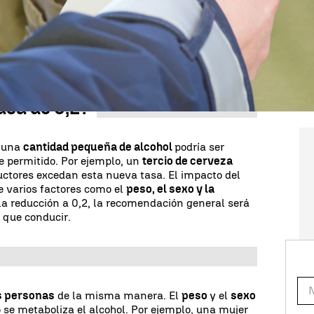
,2 gramos por litro de sangre. Esta medida,
eral de Tráfico (DGT), tiene como objetivo
reducir
os usuarios
más vulnerables de las carreteras,
ociclistas. La reducción también afectará la tasa
 pasará de 0,25 a 0,10 miligramos por litro.
asa de 0,2?
o una
cantidad pequeña de alcohol
podría ser
te permitido. Por ejemplo, un
tercio de cerveza
ctores excedan esta nueva tasa. El impacto del
e varios factores como el
peso, el sexo y la
la reducción a 0,2, la recomendación general será
e que conducir.
as personas
de la misma manera. El
peso
y el
sexo
 se metaboliza el alcohol. Por ejemplo, una mujer