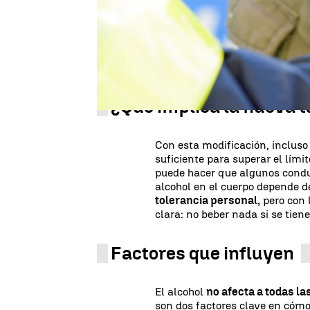
permitida al volante de 0,5 a 0
impulsada por la Dirección Gen
los accidentes y proteger a l
como peatones, ciclistas y mot
permitida en aire espirado, que
¿Qué implica la nueva t
Con esta modificación, inclus
suficiente para superar el lími
puede hacer que algunos condu
alcohol en el cuerpo depende d
tolerancia personal,
pero con 
clara: no beber nada si se tien
Factores que influyen
El alcohol
no afecta a todas l
son dos factores clave en cómo