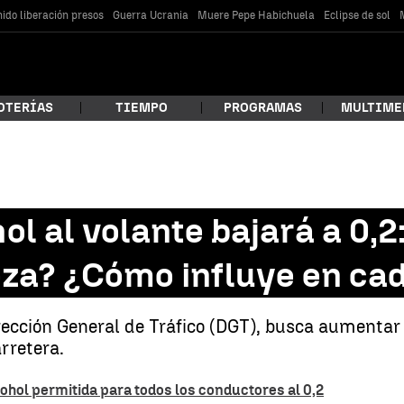
ido liberación presos
Guerra Ucrania
Muere Pepe Habichuela
Eclipse de sol
OTERÍAS
TIEMPO
PROGRAMAS
MULTIME
 estás buscando?
hol al volante bajará a 0,2
za? ¿Cómo influye en ca
ección General de Tráfico (DGT), busca aumentar l
rretera.
car
cohol permitida para todos los conductores al 0,2