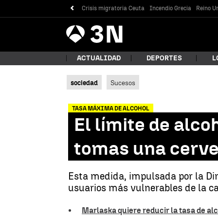
Crisis migratoria Ceuta
Incendio Grecia
Reino Un
Antena
Noticias
3
ACTUALIDAD
DEPORTES
L
sociedad
Sucesos
¿Qué
TASA MÁXIMA DE ALCOHOL
El límite de alco
tomas una cerve
Esta medida, impulsada por la Dir
usuarios más vulnerables de la ca
Bus
Marlaska quiere reducir la tasa de al