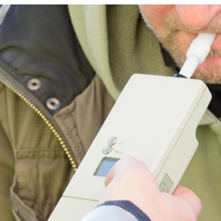
Marlaska quiere reducir la tasa de alcoho
Whatsapp
Facebook
X
Linkedin
10:50
anunciado una importante
modificación
en el
ción que reducirá la
tasa máxima de
alcohol