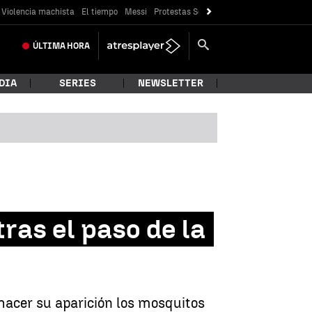
Violencia machista
El tiempo
Messi
Protestas Sóller
Crisis Ceuta
ÚLTIMA
HORA
DIA
SERIES
NEWSLETTER
tras el paso de la
hacer su aparición los mosquitos