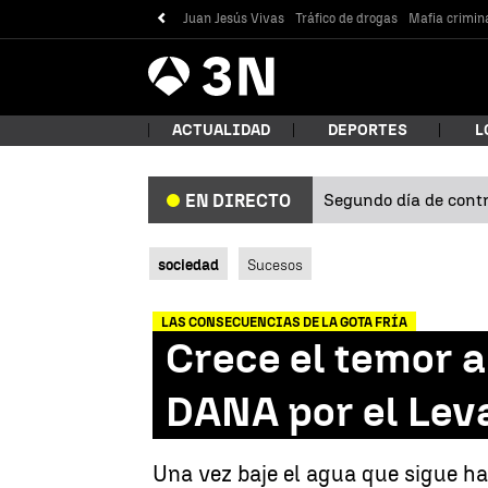
Juan Jesús Vivas
Tráfico de drogas
Mafia crimin
Antena
Noticias
3
ACTUALIDAD
DEPORTES
L
Segundo día de contro
EN DIRECTO
¿Qué
sociedad
Sucesos
LAS CONSECUENCIAS DE LA GOTA FRÍA
Crece el temor a 
DANA por el Lev
Bus
Una vez baje el agua que sigue h