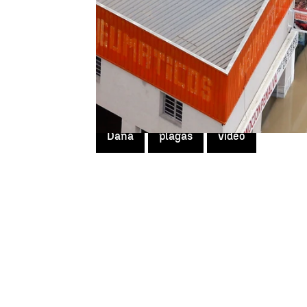
Tras el paso de la gota fría, a
por la combinación de las al
agua pueden hacer su aparición
La alerta también llega por
los
son un foco de infecciones y 
a las inundaciones. Sin olvida
estancadas.
Dana
plagas
video