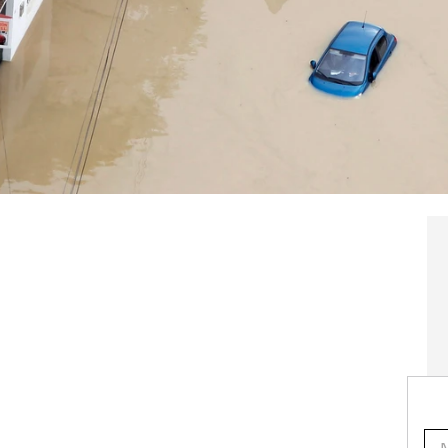
hora hay temor a que
se puedan declarar plagas
tas temperaturas y la humedad
. Una vez baje el
 los mosquitos y los hongos.
 animales muertos en granjas y caminos
, que
que además conviven con otros que han sobrevivido
r los problemas con colectores y aguas fecales