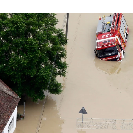
Crece el temor a las plagas e infecciones tras 
Whatsapp
Facebook
X
Linkedin