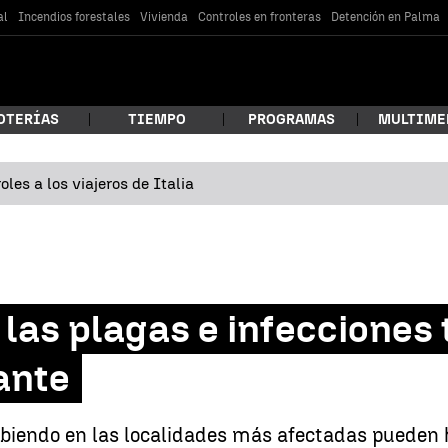
al
Incendios forestales
Vivienda
Controles en fronteras
Detención en Palma
OTERÍAS
TIEMPO
PROGRAMAS
MULTIME
les a los viajeros de Italia
 estás buscando?
las plagas e infecciones 
ante
car
abiendo en las localidades más afectadas pueden 