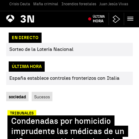
Crisis Ceuta
Mafia criminal
Incendios forestales
Juan Jesús Vivas
Vivi
Antena
ÚLTIMA
Noticias
3
HORA
EN DIRECTO
Sorteo de la Lotería Nacional
ÚLTIMA HORA
España establece controles fronterizos con Italia
sociedad
Sucesos
TRIBUNALES
Condenadas por homicidio
imprudente las médicas de un