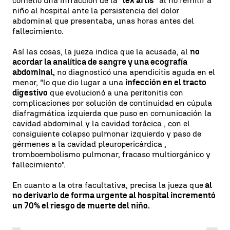
cometió una infracción de la
"lex artis"
al no remitir a
niño al hospital ante la persistencia del dolor
abdominal que presentaba, unas horas antes del
fallecimiento.
Así las cosas, la jueza indica que la acusada, al
no
acordar la analítica de sangre y una ecografía
abdominal,
no diagnosticó una apendicitis aguda en el
menor, "lo que dio lugar a una
infección en el tracto
digestivo
que evolucionó a una peritonitis con
complicaciones por solución de continuidad en cúpula
diafragmática izquierda que puso en comunicación la
cavidad abdominal y la cavidad torácica , con el
consiguiente colapso pulmonar izquierdo y paso de
gérmenes a la cavidad pleuropericárdica ,
tromboembolismo pulmonar, fracaso multiorgánico y
fallecimiento".
En cuanto a la otra facultativa, precisa la jueza que
al
no derivarlo de forma urgente al hospital incrementó
un 70% el riesgo de muerte del niño.