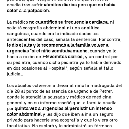
acudía tras sufrir
vómitos diarios pero que no había
dolor a la palpación.
La médico
no cuantificó su frecuencia cardiaca
, ni
solicitó ecografía abdominal ni una analítica
sanguínea, cuando era lo indicado dados los
antecedentes del caso, señala la sentencia. Por contra,
le dio el alta y le recomendó a la familia volver a
urgencias "si el niño vomitaba mucho
, cuando ya lo
hacía a razón de
7-9 vómitos diarios,
y un control por
su pediatra, cuando dicho pediatra ya lo había derivado
en dos ocasiones al Hospital", según señala el fallo
judicial.
Los abuelos volvieron a llevar al niño la madrugada del
día 28 al punto de asistencia de urgencia de Petrer,
donde le atendió la acusada y médico de medicina
general y en su informe reseñó que la familia acudía
por
quinta vez a urgencias al persistir un intenso
dolor abdominal
y les dijo que iban a ir a un seguro
privado para hacerle una ecografía y que lo viera otro
facultativo. No exploró y le administró un fármaco