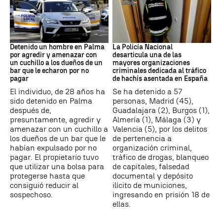
Detención
Narcotrafico
Detenido un hombre en Palma
La Policía Nacional
por agredir y amenazar con
desarticula una de las
un cuchillo a los dueños de un
mayores organizaciones
bar que le echaron por no
criminales dedicada al tráfico
pagar
de hachís asentada en España
El individuo, de 28 años ha
Se ha detenido a 57
sido detenido en Palma
personas, Madrid (45),
después de,
Guadalajara (2), Burgos (1),
presuntamente, agredir y
Almería (1), Málaga (3) y
amenazar con un cuchillo a
Valencia (5), por los delitos
los dueños de un bar que le
de pertenencia a
habían expulsado por no
organización criminal,
pagar. El propietario tuvo
tráfico de drogas, blanqueo
que utilizar una bolsa para
de capitales, falsedad
protegerse hasta que
documental y depósito
consiguió reducir al
ilícito de municiones,
sospechoso.
ingresando en prisión 18 de
ellas.