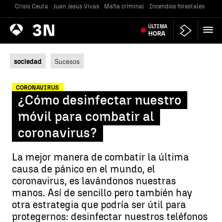
Crisis Ceuta
Juan Jesús Vivas
Mafia criminal
Incendios forestales
Vivi
Antena
ÚLTIMA
Noticias
3
HORA
sociedad
Sucesos
CORONAVIRUS
¿Cómo desinfectar nuestro
móvil para combatir al
coronavirus?
La mejor manera de combatir la última
causa de pánico en el mundo, el
coronavirus, es lavándonos nuestras
manos. Así de sencillo pero también hay
otra estrategia que podría ser útil para
protegernos: desinfectar nuestros teléfonos