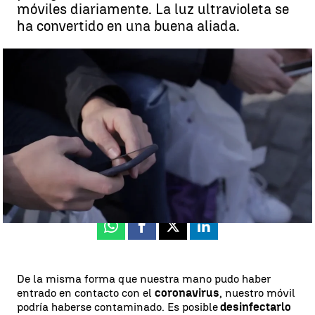
móviles diariamente. La luz ultravioleta se
ha convertido en una buena aliada.
¿Cómo desinfectar nuestro móvil para combatir al coronavirus? |
Antena 3 Noticias
Antena 3 Noticias
Actualizado:
04 de marzo de 2020, 17:10
Publicado:
04 de marzo de 2020, 12:58
Whatsapp
Facebook
X
Linkedin
De la misma forma que nuestra mano pudo haber
entrado en contacto con el
coronavirus
, nuestro móvil
podría haberse contaminado. Es posible
desinfectarlo