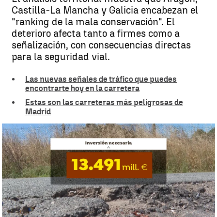
Castilla-La Mancha y Galicia encabezan el
"ranking de la mala conservación". El
deterioro afecta tanto a firmes como a
señalización, con consecuencias directas
para la seguridad vial.
Las nuevas señales de tráfico que puedes
encontrarte hoy en la carretera
Estas son las carreteras más peligrosas de
Madrid
Aragón, Castilla-La Mancha y Galicia encabezan el "ranking de la
mala conservación" |
Antena 3 Noticias
Irene Marín
Publicado:
03 de julio de 2025, 18:16