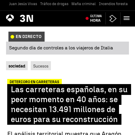
Juan Jesús Vivas
Tráfico de drogas
Mafia criminal
Incendios forestales
Antena
ÚLTIMA
Noticias
3
HORA
EN DIRECTO
Segundo día de controles a los viajeros de Italia
sociedad
Sucesos
DETERIORO EN CARRETERAS
Las carreteras españolas, en su
peor momento en 40 años: se
necesitan 13.491 millones de
euros para su reconstrucción
El análisis territorial muestra que Aragón,