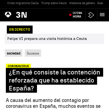
Crisis migratoria Ceuta
Trump sobre Ceuta
Violencia de género
Guerra U
Antena
ÚLTIMA
Noticias
3
HORA
EN DIRECTO
Felipe VI prepara una visita histórica a Ceuta
sociedad
Sucesos
CORONAVIRUS
¿En qué consiste la contención
reforzada que ha establecido
España?
A causa del aumento del contagio por
coronavirus en España, muchos eventos se