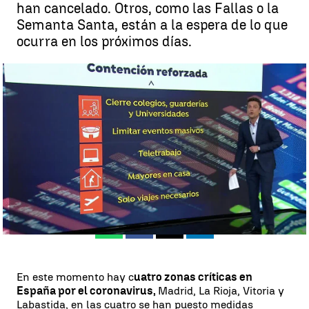
han cancelado. Otros, como las Fallas o la
Semanta Santa, están a la espera de lo que
ocurra en los próximos días.
¿En qué consiste la contención reforzada que ha establecido
España? |
Antena 3 Noticias
Antena 3 Noticias
Publicado:
10 de marzo de 2020, 17:01
Whatsapp
Facebook
X
Linkedin
En este momento hay c
uatro zonas críticas en
España por el coronavirus,
Madrid, La Rioja, Vitoria y
Labastida, en las cuatro se han puesto medidas