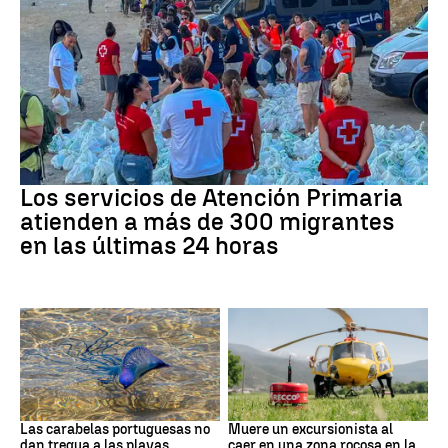
Crisis migratoria
Los servicios de Atención Primaria
atienden a más de 300 migrantes
en las últimas 24 horas
PAÍS VASCO
Cataluña
Las carabelas portuguesas no
Muere un excursionista al
dan tregua a las playas
caer en una zona rocosa en la