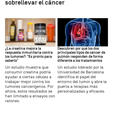
sobrellevar el cáncer
Suplementos deportivos
Cáncer de pulmón
¿La creatina mejora la
Descubren por qué los dos
respuesta inmunitaria contra
principales tipos de cáncer de
los tumores?: “Es pronto para
pulmón responden de forma
saberlo"
diferente a los tratamientos
Un estudio muestra que
Un estudio liderado por la
consumir creatina podría
Universidad de Barcelona
ayudar a ciertas células a
identifica el papel del
trabajar mejor contra los
entorno del tumor y abre la
tumores cancerígenos. Por
puerta a terapias más
ahora, estos resultados se
personalizadas y eficaces.
han limitado a ensayos con
ratones.