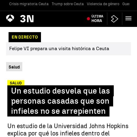
Crisis migratoria Ceuta
Trump sobre Ceuta
Violencia de género
Guerra U
Antena
ÚLTIMA
Noticias
3
HORA
EN DIRECTO
Felipe VI prepara una visita histórica a Ceuta
Salud
SALUD
Un estudio desvela que las
personas casadas que son
infieles no se arrepienten
Un estudio de la Universidad Johns Hopkins
explica por qué los infieles dentro del