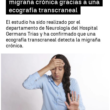
migraña crónica gracias a una
ecografía transcraneal
El estudio ha sido realizado por el
departamento de Neurología del Hospital
Germans Trias y ha confirmado que una
ecografía transcraneal detecta la migraña
crónica.
Un estudio de un hospital de Barcelona demuestra que se puede
detectar la migraña crónica a través de una ecografía transcraneal
|
Pixabay
Juan Pérez
Publicado:
30 de mayo de 2023, 17:37