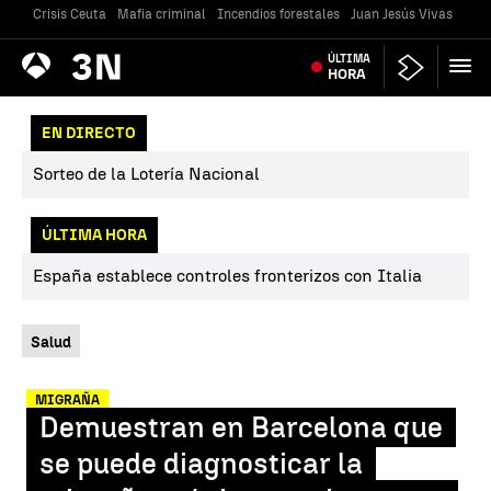
Crisis Ceuta
Mafia criminal
Incendios forestales
Juan Jesús Vivas
Vivi
Antena
ÚLTIMA
Noticias
3
HORA
EN DIRECTO
Sorteo de la Lotería Nacional
ÚLTIMA HORA
España establece controles fronterizos con Italia
Salud
MIGRAÑA
Demuestran en Barcelona que
se puede diagnosticar la