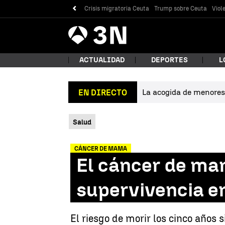
Crisis migratoria Ceuta
Trump sobre Ceuta
Viol
Antena
Noticias
3
ACTUALIDAD
DEPORTES
L
La acogida de menores 
EN DIRECTO
¿Qué
Salud
CÁNCER DE MAMA
El cáncer de ma
supervivencia e
Bus
El riesgo de morir los cinco años 