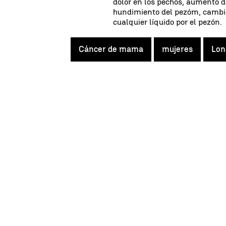
dolor en los pechos, aumento d
hundimiento del pezóm, cambio
cualquier líquido por el pezón.
Cáncer de mama
mujeres
Lon