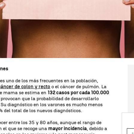
oles está dedicada a todas aquellas mujeres que
a edad temprana
. Tras los avances médicos en esta
 supervivencia a largo plazo en las mujeres que
es cada vez mayor. Es decir, que la mortalidad se
con el paso de los años.
os siguientes al diagnóstico
ha descendido del 14%
.
unes
 es uno de los más frecuentes en la población,
cáncer de colon y recto
o el cáncer de pulmón. La
 de mama se estima en
132 casos por cada 100.000
provocan que la probabilidad de desarrollarlo
8. Su diagnóstico en los varones es mucho menos
 del total de los nuevos diagnósticos.
cer entre los 35 y 80 años, aunque el rango de
n el que se recoge una
mayor incidencia
, debido a