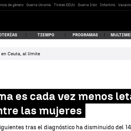
encia de género
Guerra Ucrania
Tiroteo EEUU
Guerra Irán
Infantino
Vacacio
OTERÍAS
TIEMPO
PROGRAMAS
MULTIME
en Ceuta, al límite
 estás buscando?
ma es cada vez menos let
ntre las mujeres
car
siguientes tras el diagnóstico ha disminuido del 1