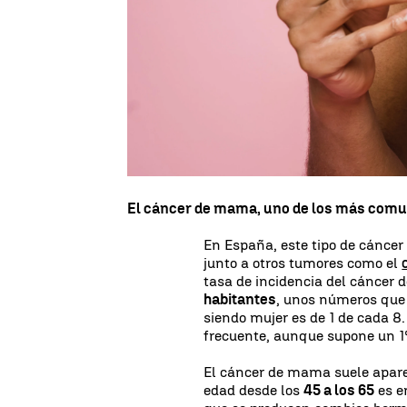
La buena noticia de este miérc
sufren cáncer de mama a un
patología, se ha sabido que la
tienen cáncer de mama precoz 
ha reducido considerablemente 
El riesgo de morir los cinco añ
al 5%
desde la década de los 90
El cáncer de mama, uno de los más com
En España, este tipo de cáncer
junto a otros tumores como el
tasa de incidencia del cáncer
habitantes
, unos números que 
siendo mujer es de 1 de cada 
frecuente, aunque supone un 1%
El cáncer de mama suele apare
edad desde los
45 a los 65
es e