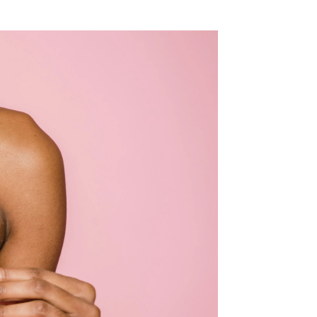
Las mujeres con cáncer de mama precoz |
Pexels