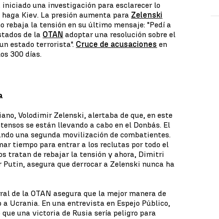
iniciado una investigación para esclarecer lo
o haga Kiev. La presión aumenta para
Zelenski
o rebaja la tensión en su último mensaje: "Pedí a
stados de la
OTAN
adoptar una resolución sobre el
n estado terrorista".
Cruce de acusaciones
en
os 300 días.
a
iano, Volodimir Zelenski, alertaba de que, en este
ensos se están llevando a cabo en el Donbás. El
ando una segunda movilización de combatientes.
nar tiempo para entrar a los reclutas por todo el
s tratan de rebajar la tensión y ahora, Dimitri
r Putin, asegura que derrocar a Zelenski nunca ha
neral de la OTAN asegura que la mejor manera de
 a Ucrania. En una entrevista en Espejo Público,
que una victoria de Rusia sería peligro para