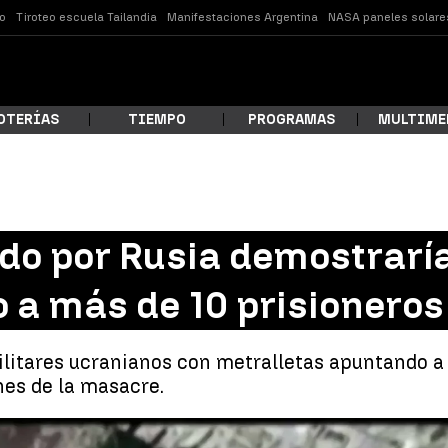
o
Tiroteo escuela Tailandia
Manifestaciones Argentina
NASA paneles solare
OTERÍAS
TIEMPO
PROGRAMAS
MULTIME
 estás buscando?
ido por Rusia demostrarí
 a más de 10 prisioneros
itares ucranianos con metralletas apuntando a s
nes de la masacre.
ar
El vídeo que demostraría los