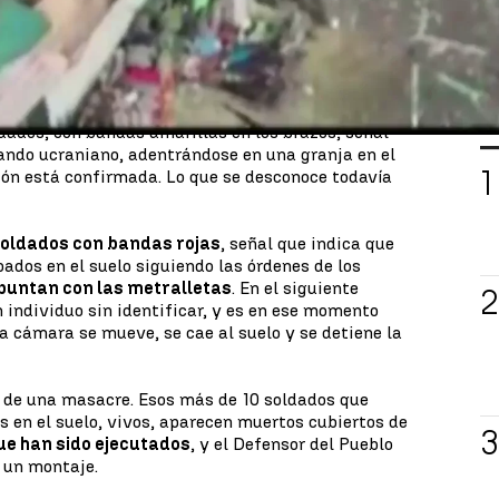
 brutalidad de los soldados rusos. Diferentes
ido verificar la autenticidad de esos vídeos
la fecha, sí se sabe que los hechos ocurrieron en
L
ldados, con bandas amarillas en los brazos, señal
ando ucraniano, adentrándose en una granja en el
ión está confirmada. Lo que se desconoce todavía
oldados con bandas rojas
, señal que indica que
ados en el suelo siguiendo las órdenes de los
puntan con las metralletas
. En el siguiente
 individuo sin identificar, y es en ese momento
a cámara se mueve, se cae al suelo y se detiene la
a de una masacre. Esos más de 10 soldados que
en el suelo, vivos, aparecen muertos cubiertos de
ue han sido ejecutados
, y el Defensor del Pueblo
e un montaje.