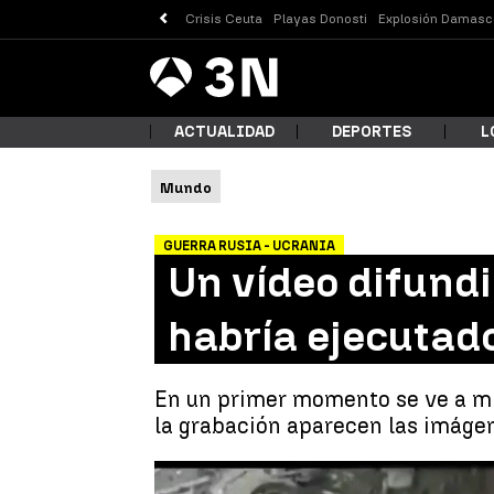
Crisis Ceuta
Playas Donosti
Explosión Damasc
Antena
Noticias
3
ACTUALIDAD
DEPORTES
L
Mundo
¿Qué
GUERRA RUSIA - UCRANIA
Un vídeo difund
habría ejecutado
En un primer momento se ve a mil
la grabación aparecen las imáge
Busc