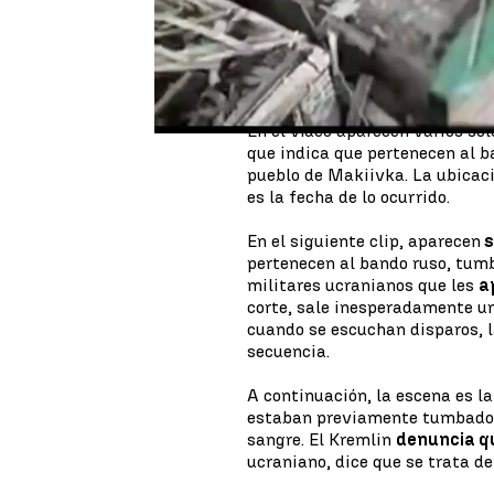
toda la guerra, denunciando la
medios internacionales han pod
aunque no se ha podido definir 
Lugansk.
En el vídeo aparecen varios so
que indica que pertenecen al b
pueblo de Makiivka. La ubicac
es la fecha de lo ocurrido.
En el siguiente clip, aparecen
s
pertenecen al bando ruso, tumb
militares ucranianos que les
a
corte, sale inesperadamente un
cuando se escuchan disparos, l
secuencia.
A continuación, la escena es l
estaban previamente tumbados 
sangre. El Kremlin
denuncia q
ucraniano, dice que se trata d