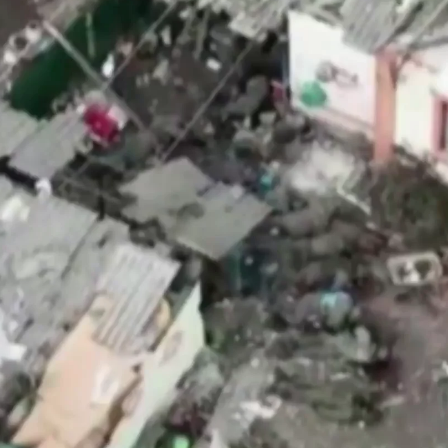
Whatsapp
Facebook
X
Linkedin
 10:28
ia están acusadas de asesinar a más de 10
 Makiivka, en la región de Lugansk.
Varios vídeos
ianos
, y difundidos posteriormente por medios
a encrucijada a los de Zelenski que llevan, durante