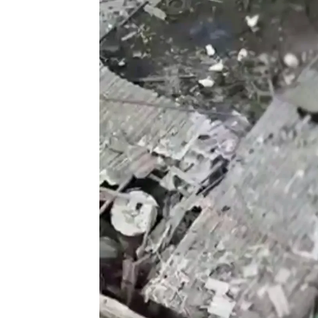
Noor Ben Yessef
Publicado:
22 de noviembre de 2022,
Las Fuerzas Armadas de Ucran
soldados rusos en el pueblo de
filmados por soldados ucran
afines al Kremlin, ponen en un