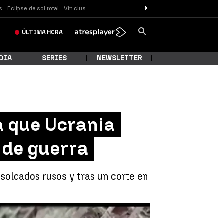
s
Eclipse de sol total
Vinicius
ÚLTIMA
HORA
DIA
SERIES
NEWSLETTER
a que Ucrania
 de guerra
oldados rusos y tras un corte en
 crímenes de guerra de Ucrania |
Antena 3 Noticias