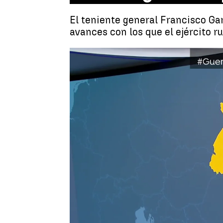
El teniente general Francisco Gan
avances con los que el ejército r
El teniente 
Jorge Martínez
Publicado:
11 de marzo de 2022, 07: