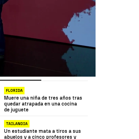
as más vistas
Lo último
FLORIDA
Muere una niña de tres años tras
quedar atrapada en una cocina
de juguete
TAILANDIA
Un estudiante mata a tiros a sus
abuelos y a cinco profesores y