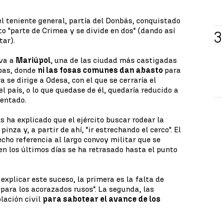
el teniente general, partía del Donbás, conquistado
o "parte de Crimea y se divide en dos" (dando así
tar).
 va a
Mariúpol
, una de las ciudad más castigadas
bas, donde
ni las fosas comunes dan abasto
para
a se dirige a Odesa, con el que se cerraría el
el país, o lo que quedase de él, quedaría reducido a
mentado.
s ha explicado que el ejército buscar rodear la
inza y, a partir de ahí, "ir estrechando el cerco". El
cho referencia al largo convoy militar que se
en los últimos días se ha retrasado hasta el punto
xplicar este suceso, la primera es la falta de
ara los acorazados rusos". La segunda, las
blación civil
para sabotear el avance de los