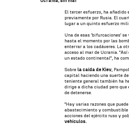
Ucrania, sin mar
El tercer esfuerzo, ha añadido 
previamente por Rusia. El cuart
lugar a un quinto esfuerzo mili
Una de esas 'bifurcaciones' se
hasta el momento por las bom
enterrar a los cadáveres. La otr
acceso al mar de Ucrania. "Así 
un estado continental", ha co
Sobre
la caída de Kiev
, Pampol
capital haciendo una suerte de p
teniente general también ha he
dirige a dicha ciudad pero que 
de detenerse.
"Hay varias razones que puede e
abastecimiento y combustible p
acciones del ejército ruso y po
vehículos.