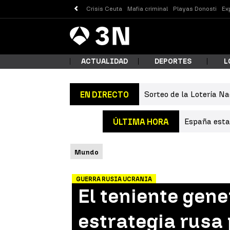
Crisis Ceuta
Mafia criminal
Playas Donosti
Ex
Antena
Noticias
3
ACTUALIDAD
DEPORTES
L
Sorteo de la Lotería Na
EN DIRECTO
¿Qué
España estab
ÚLTIMA HORA
Mundo
GUERRA RUSIA UCRANIA
El teniente gen
Busc
estrategia rusa 