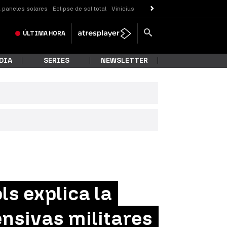
 paneles solares
Eclipse de sol total
Vinicius
ÚLTIMA
HORA
DIA
SERIES
NEWSLETTER
s explica la
ensivas militares