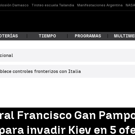
plosión Damasco
Tiroteo escuela Tailandia
Manifestaciones Argentina
NASA
OTERÍAS
TIEMPO
PROGRAMAS
MULTIME
cional
 estás buscando?
lece controles fronterizos con Italia
eral Francisco Gan Pampol
ar
para invadir Kiev en 5 of