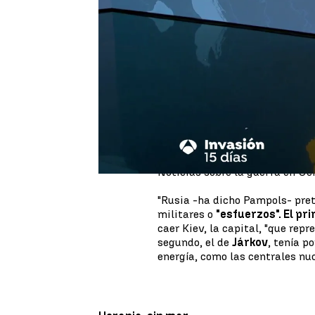
Vladimir Putin
contaba con una
el control total de Ucrania; u
Aunque la caída de Kiev es cue
Zelenski
combate solo ante un 
haciendo esperar gracias, por u
la feroz resistencia ucranian
El teniente general del Ejércit
esta noche en
'15 días de invas
Noticias sobre la guerra en Uc
"Rusia -ha dicho Pampols- pre
militares o
"esfuerzos". El pr
caer Kiev, la capital, "que repr
segundo, el de
Járkov
, tenía p
energía, como las centrales nuc