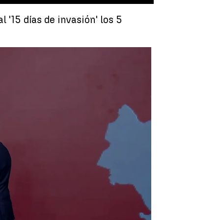
 '15 días de invasión' los 5
onquistar Ucrania mediante 5 ofensivas militares