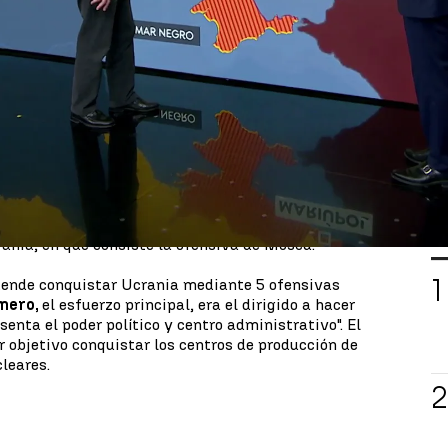
 suerte de operación relámpago para hacerse con
na maniobra que, sin embargo, ha fracasado.
stión de tiempo, toda vez que el país de
Volodímir
ejército infinitamente superior, ésta se está
n lado, a la mala planificación rusa y, por otro, a
a.
o de Tierra,
Francisco Gan Pampol
s, ha explicado
ión rusa',
el informativo especial de Antena 3
L
rania, en qué consiste la ofensiva de Moscú.
tende conquistar Ucrania mediante 5 ofensivas
imero,
el esfuerzo principal, era el dirigido a hacer
esenta el poder político y centro administrativo". El
or objetivo conquistar los centros de producción de
leares.