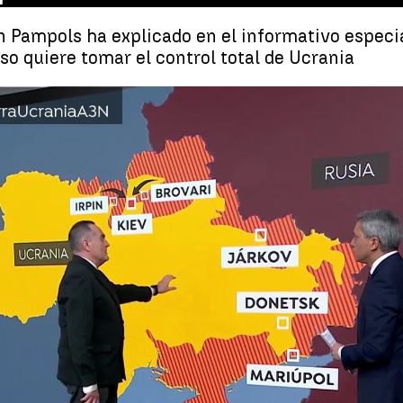
 Pampols ha explicado en el informativo especial
uso quiere tomar el control total de Ucrania
general Francisco Gan Pampols explica la ofensiva rusa |
Rusia pretende c
Whatsapp
Facebook
X
Linkedin
04