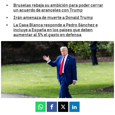
Bruselas rebaja su ambición para poder cerrar
un acuerdo de aranceles con Trump
Irán amenaza de muerte a Donald Trump
La Casa Blanca responde a Pedro Sánchez e
incluye a España en los países que deben
aumentar al 5% el gasto en defensa
El Senado de EE.UU. aprueba la ambiciosa reforma fiscal de Trump
pese a las divisiones internas |
EFE
Celia de Santiago
Publicado:
01 de julio de 2025, 21:35
Whatsapp
Facebook
X
Linkedin