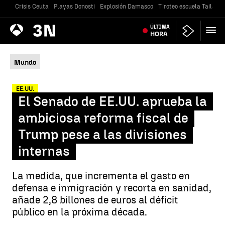
Crisis Ceuta
Playas Donosti
Explosión Damasco
Tiroteo escuela Tailandi
Antena
ÚLTIMA
Noticias
3
HORA
Mundo
EE.UU.
El Senado de EE.UU. aprueba la
ambiciosa reforma fiscal de
Trump pese a las divisiones
internas
La medida, que incrementa el gasto en
defensa e inmigración y recorta en sanidad,
añade 2,8 billones de euros al déficit
público en la próxima década.