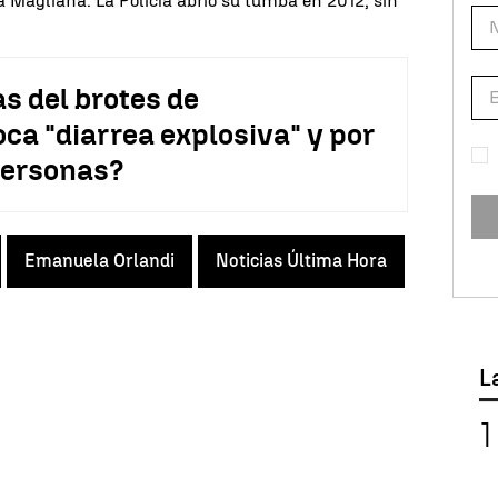
 Magliana. La Policía abrió su tumba en 2012, sin
s del brotes de
oca "diarrea explosiva" y por
personas?
Emanuela Orlandi
Noticias Última Hora
L