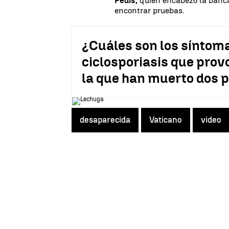
Pedis,
quien encabezó la banca
encontrar pruebas.
¿Cuáles son los síntoma
ciclosporiasis que prov
la que han muerto dos 
desaparecida
Vaticano
video