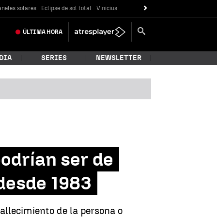
neles solares
Eclipse de sol total
Vinicius
ÚLTIMA
HORA
DIA
SERIES
NEWSLETTER
podrían ser de
 desde 1983
fallecimiento de la persona o