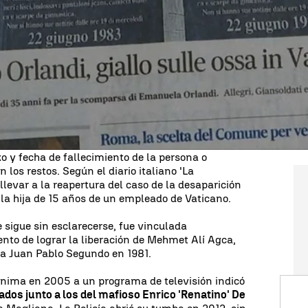
tigando el
hallazgo de huesos humanos
en la
s durante unos trabajos de remodelación en el
ado la Santa Sede.
stos han sido localizados "en un local anexo a la
a", ubicada en el número 27 de vía Po, antes de
aja en el lugar y que el fiscal jefe, Giuseppe
gación.
atone ha pedido a la Policía Científica que
o y fecha de fallecimiento de la persona o
los restos. Según el diario italiano 'La
 llevar a la reapertura del caso de la desaparición
la hija de 15 años de un empleado de Vaticano.
 sigue sin esclarecerse, fue vinculada
ento de lograr la liberación de Mehmet Alí Agca,
pa Juan Pablo Segundo en 1981.
nima en 2005 a un programa de televisión indicó
ados junto a los del mafioso Enrico 'Renatino' De