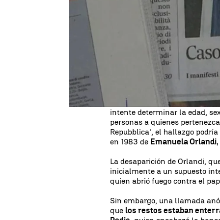
La Policía de Italia está inves
Embajada de Vaticano en el paí
edificio, tal y como ha confirm
Vaticano ha indicado que los re
Nunciatura Apostólica en Itali
señalar que la Gendarmería trab
Pignatone, encabeza la investi
Asimismo, ha apuntado que Pign
intente determinar la edad, sex
personas a quienes pertenezcan 
Repubblica', el hallazgo podría
en 1983 de
Emanuela Orlandi,
La desaparición de Orlandi, que
inicialmente a un supuesto int
quien abrió fuego contra el pa
Sin embargo, una llamada anó
que
los restos estaban enterr