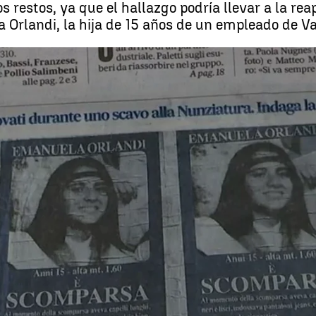
 restos, ya que el hallazgo podría llevar a la rea
Orlandi, la hija de 15 años de un empleado de Va
 restos óseos hallados en el Vaticano podrían ser de Emanuela Orlandi, la 
Whatsapp
Facebook
X
Linkedin