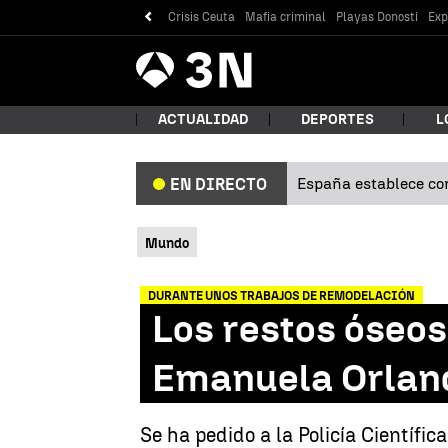
Crisis Ceuta
Mafia criminal
Playas Donosti
Exp
Antena
Noticias
3
ACTUALIDAD
DEPORTES
L
España establece con
EN DIRECTO
¿Qué
Mundo
DURANTE UNOS TRABAJOS DE REMODELACIÓN
Los restos óseos
Emanuela Orland
Bus
Se ha pedido a la Policía Científi