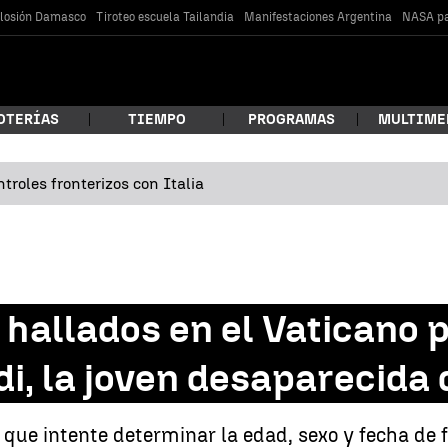
losión Damasco
Tiroteo escuela Tailandia
Manifestaciones Argentina
NASA pa
OTERÍAS
TIEMPO
PROGRAMAS
MULTIME
troles fronterizos con Italia
 estás buscando?
 hallados en el Vaticano 
i, la joven desaparecida
car
ca que intente determinar la edad, sexo y fecha de 