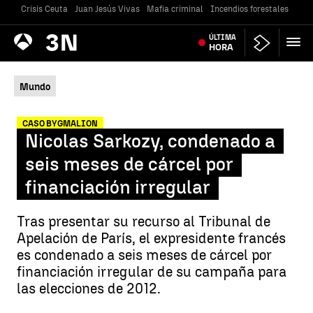
Crisis Ceuta
Juan Jesús Vivas
Mafia criminal
Incendios forestales
Vivi
Antena
ÚLTIMA
Noticias
3
HORA
Mundo
CASO BYGMALION
Nicolas Sarkozy, condenado a
seis meses de cárcel por
financiación irregular
Tras presentar su recurso al Tribunal de
Apelación de París, el expresidente francés
es condenado a seis meses de cárcel por
financiación irregular de su campaña para
las elecciones de 2012.