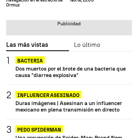
navegación en el estrecho de
Norte, EEUU
Ormuz
Las más vistas
Lo último
BACTERIA
Dos muertos por el brote de una bacteria que
causa "diarrea explosiva"
INFLUENCER ASESINADO
Duras imágenes | Asesinan a un influencer
mexicano en plena transmisión en directo
PEDO SPIDERMAN
Una proyección de Spider-Man: Brand New