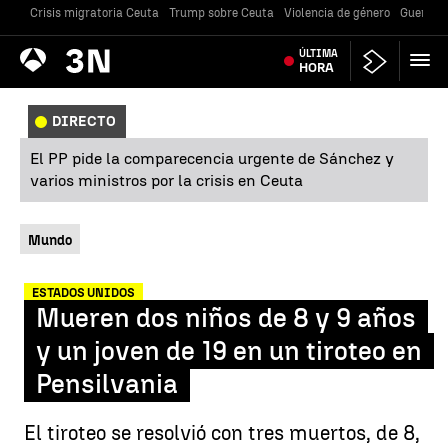
Crisis migratoria Ceuta
Trump sobre Ceuta
Violencia de género
Guerra U
Antena
ÚLTIMA
Noticias
3
HORA
DIRECTO
El PP pide la comparecencia urgente de Sánchez y
varios ministros por la crisis en Ceuta
Mundo
ESTADOS UNIDOS
Mueren dos niños de 8 y 9 años
y un joven de 19 en un tiroteo en
Pensilvania
El tiroteo se resolvió con tres muertos, de 8,