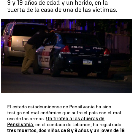
9 y 19 años de edad y un herido, en la
puerta de la casa de una de las víctimas.
Mueren dos niños en Pensilvania por un tiroteo |
Antena 3 Noticias
Juan Pérez
Publicado:
01 de junio de 2023, 09:28
Whatsapp
Facebook
X
Linkedin
El estado estadounidense de Pensilvania ha sido
testigo del mal endémico que sufre el país con el mal
uso de las armas.
Un tiroteo a las afueras de
Pensilvania
, en el condado de Lebanon, ha registrado
tres muertos, dos niños de 8 y 9 años y un joven de 19.