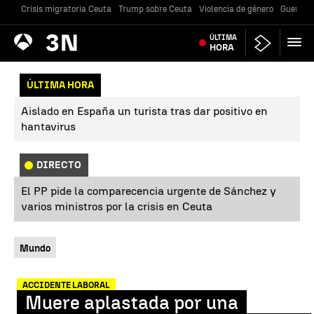
Crisis migratoria Ceuta
Trump sobre Ceuta
Violencia de género
Guerra U
Antena
ÚLTIMA
Noticias
3
HORA
ÚLTIMA HORA
Aislado en España un turista tras dar positivo en
hantavirus
DIRECTO
El PP pide la comparecencia urgente de Sánchez y
varios ministros por la crisis en Ceuta
Mundo
ACCIDENTE LABORAL
Muere aplastada por una