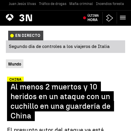
Juan Jesús Vivas
Tráfico de drogas
Mafia criminal
Incendios forestales
Antena
ÚLTIMA
Noticias
3
HORA
EN DIRECTO
Segundo día de controles a los viajeros de Italia
Mundo
CHINA
Al menos 2 muertos y 10
heridos en un ataque con un
cuchillo en una guardería de
China
El presunto autor del ataque ya está