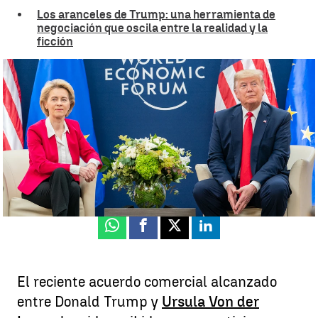
Los aranceles de Trump: una herramienta de
negociación que oscila entre la realidad y la
ficción
Malestar en Europa por el acuerdo de aranceles con Trump: los 27
piden negociar excepciones |
Europa Press
Elena Basanta
Publicado:
29 de julio de 2025, 21:39
Whatsapp
Facebook
X
Linkedin
El reciente acuerdo comercial alcanzado
entre Donald Trump y
Ursula Von der