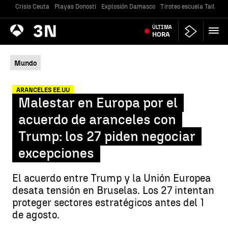
Crisis Ceuta
Playas Donosti
Explosión Damasco
Tiroteo escuela Tailandi
Antena
ÚLTIMA
Noticias
3
HORA
Mundo
ARANCELES EE.UU
Malestar en Europa por el
acuerdo de aranceles con
Trump: los 27 piden negociar
excepciones
El acuerdo entre Trump y la Unión Europea
desata tensión en Bruselas. Los 27 intentan
proteger sectores estratégicos antes del 1
de agosto.