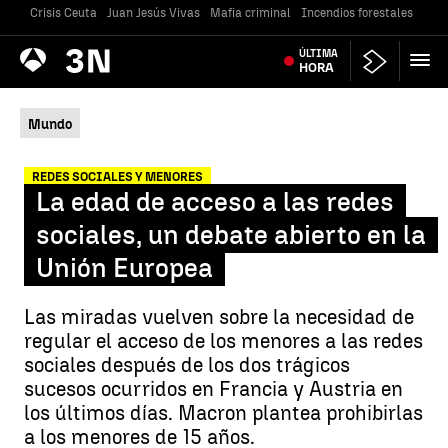
Crisis Ceuta
Juan Jesús Vivas
Mafia criminal
Incendios forestales
Vivi
Antena
ÚLTIMA
Noticias
3
HORA
Mundo
REDES SOCIALES Y MENORES
La edad de acceso a las redes
sociales, un debate abierto en la
Unión Europea
Las miradas vuelven sobre la necesidad de
regular el acceso de los menores a las redes
sociales después de los dos trágicos
sucesos ocurridos en Francia y Austria en
los últimos días. Macron plantea prohibirlas
a los menores de 15 años.