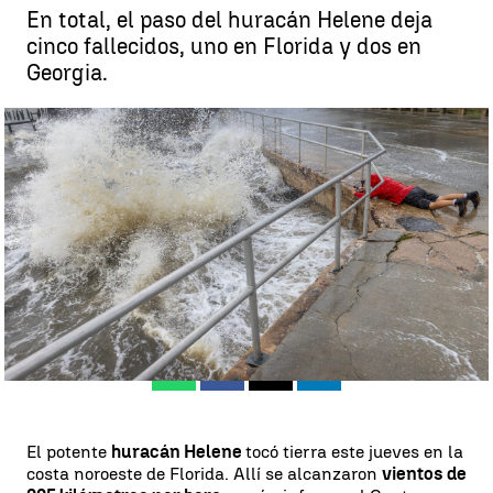
En total, el paso del huracán Helene deja
cinco fallecidos, uno en Florida y dos en
Georgia.
Al menos 5 muertos en EE.UU por el huracán Helene |
EFE
Rosario Miñano
Actualizado:
27 de septiembre de 2024, 16:16
Publicado:
27 de septiembre de 2024, 09:41
Whatsapp
Facebook
X
Linkedin
El potente
huracán Helene
tocó tierra este jueves en la
costa noroeste de Florida. Allí se alcanzaron
vientos de