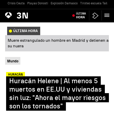
Crisis Ceuta
Playas Donosti
Explosión Damasco
Tiroteo escuela Tailandi
Antena
ÚLTIMA
Noticias
3
HORA
ÚLTIMA HORA
Muere estrangulado un hombre en Madrid y detienen a
su nuera
Mundo
HURACÁN
Huracán Helene | Al menos 5
muertos en EE.UU y viviendas
sin luz: "Ahora el mayor riesgos
son los tornados"