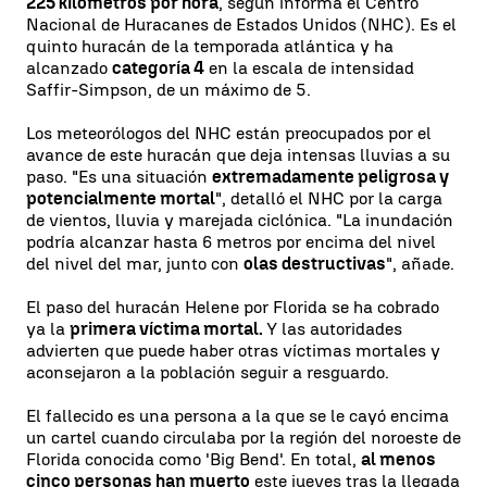
225 kilómetros por hora
, según informa el Centro
Nacional de Huracanes de Estados Unidos (NHC). Es el
quinto huracán de la temporada atlántica y ha
alcanzado
categoría 4
en la escala de intensidad
Saffir-Simpson, de un máximo de 5.
Los meteorólogos del NHC están preocupados por el
avance de este huracán que deja intensas lluvias a su
paso. "Es una situación
extremadamente peligrosa y
potencialmente mortal
", detalló el NHC por la carga
de vientos, lluvia y marejada ciclónica. "La inundación
podría alcanzar hasta 6 metros por encima del nivel
del nivel del mar, junto con
olas destructivas
", añade.
El paso del huracán Helene por Florida se ha cobrado
ya la
primera víctima mortal.
Y las autoridades
advierten que puede haber otras víctimas mortales y
aconsejaron a la población seguir a resguardo.
El fallecido es una persona a la que se le cayó encima
un cartel cuando circulaba por la región del noroeste de
Florida conocida como 'Big Bend'. En total,
al menos
cinco personas han muerto
este jueves tras la llegada