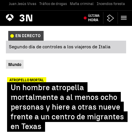
Juan Jesús Vivas
Tráfico de drogas
Mafia criminal
Incendios forestales
Antena
ÚLTIMA
Noticias
3
HORA
EN DIRECTO
Segundo día de controles a los viajeros de Italia
Mundo
ATROPELLO MORTAL
Un hombre atropella
mortalmente a al menos ocho
personas y hiere a otras nueve
frente a un centro de migrantes
en Texas