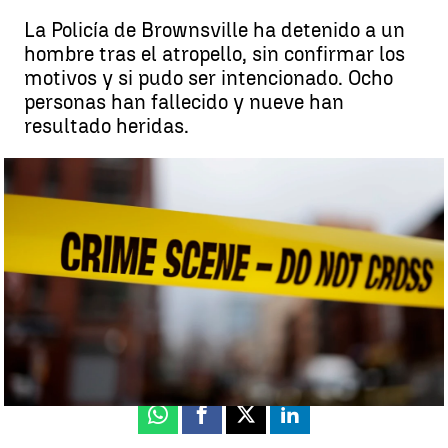
La Policía de Brownsville ha detenido a un
hombre tras el atropello, sin confirmar los
motivos y si pudo ser intencionado. Ocho
personas han fallecido y nueve han
resultado heridas.
Un hombre atropella mortalmente a al menos ocho personas y
hiere a otras nueve frente a un centro de migrantes en Texas |
Efe
Neila Gallego
Actualizado:
08 de mayo de 2023, 15:33
Publicado:
07 de mayo de 2023, 20:03
Whatsapp
Facebook
X
Linkedin