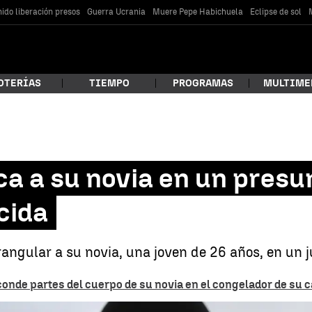
ido liberación presos
Guerra Ucrania
Muere Pepe Habichuela
Eclipse de sol
OTERÍAS
TIEMPO
PROGRAMAS
MULTIME
 estás buscando?
a a su novia en un presu
cida
rangular a su novia, una joven de 26 años, en un j
onde partes del cuerpo de su novia en el congelador de su 
car