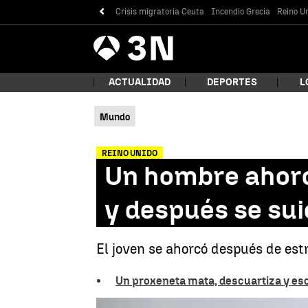
Crisis migratoria Ceuta
Incendio Grecia
Reino Un
Antena
Noticias
3
ACTUALIDAD
DEPORTES
L
Mundo
¿Qué
REINO UNIDO
Un hombre ahorc
y después se sui
El joven se ahorcó después de est
Un proxeneta mata, descuartiza y esc
Bus