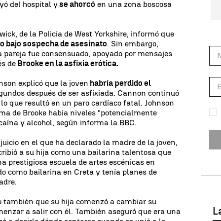
yó del hospital y
se ahorcó
en una zona boscosa
wick, de la Policía de West Yorkshire, informó que
o bajo sospecha de asesinato
. Sin embargo,
la pareja fue consensuado, apoyado por mensajes
és de
Brooke en la asfixia erótica.
nson explicó que la joven
habría perdido el
egundos después de ser asfixiada. Cannon continuó
 lo que resultó en un paro cardíaco fatal. Johnson
ema de Brooke había niveles "potencialmente
caína y alcohol, según informa la BBC.
icio en el que ha declarado la madre de la joven,
bió a su hija como una bailarina talentosa que
a prestigiosa escuela de artes escénicas en
do como bailarina en Creta y tenía planes de
adre.
o también que su hija comenzó a cambiar su
L
enzar a salir con él. También aseguró que era una