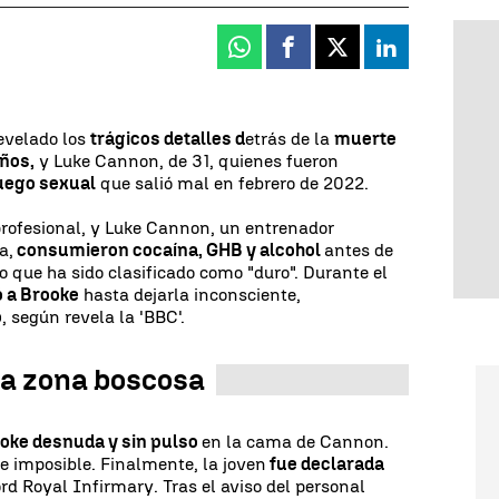
Whatsapp
Facebook
X
Linkedin
evelado los
trágicos detalles d
etrás de la
muerte
años,
y Luke Cannon, de 31, quienes fueron
juego sexual
que salió mal en febrero de 2022.
profesional, y Luke Cannon, un entrenador
a,
consumieron cocaína, GHB y alcohol
antes de
o que ha sido clasificado como "duro". Durante el
 a Brooke
hasta dejarla inconsciente,
o
, según revela la 'BBC'.
na zona boscosa
oke desnuda y sin pulso
en la cama de Cannon.
e imposible. Finalmente, la joven
fue declarada
rd Royal Infirmary. Tras el aviso del personal