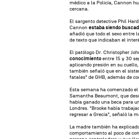
médico a la Policía, Cannon hu
cercana.
El sargento detective Phil Hard
Cannon
estaba siendo buscad
añadió que todo el sexo entre 
de texto que indicaban el inter
El patólogo Dr. Christopher Joh
conocimiento
entre 15 y 30 s
aplicando presión en su cuello,
también señaló que en el sist
fatales" de GHB, además de co
Esta semana ha comenzado el ju
Samantha Beaumont, que descri
había ganado una beca para un
Londres. "Brooke había trabaja
regresar a Grecia", señaló la m
La madre también ha explicad
comportamiento al poco de com