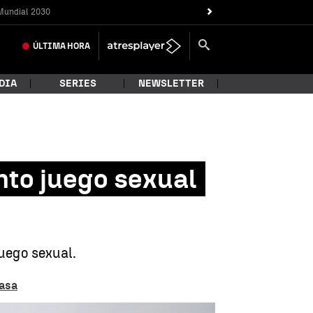
Mundial 2030
ÚLTIMA
HORA
DIA
SERIES
NEWSLETTER
nto juego sexual
uego sexual.
casa