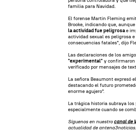
persona controladora y que lle
familia para Navidad.
El forense Martin Fleming emi
Brooke, indicando que, aunque 
la actividad fue peligrosa
e im
actividad sexual es peligrosa 
consecuencias fatales", dijo F
Las declaraciones de los amigo
"experimental"
y confirmaron e
verificado por mensajes de text
La señora Beaumont expresó el 
destacando el futuro prometedor
enorme agujero".
La trágica historia subraya los
especialmente cuando se comb
Síguenos en nuestro
canal de
actualidad de antena3noticia