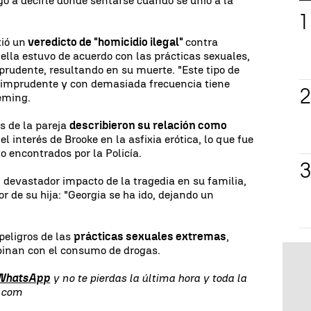
gó a decirle dónde sentarse cuando se unió a la
tió un
veredicto de "homicidio ilegal"
contra
ella estuvo de acuerdo con las prácticas sexuales,
prudente, resultando en su muerte. "Este tipo de
e imprudente y con demasiada frecuencia tiene
leming.
s de la pareja
describieron su relación como
l interés de Brooke en la asfixia erótica, lo que fue
o encontrados por la Policía.
devastador impacto de la tragedia en su familia,
 de su hija: "Georgia se ha ido, dejando un
 peligros de las
prácticas sexuales extremas
,
inan con el consumo de drogas.
 WhatsApp
y no te pierdas la última hora y toda la
s.com