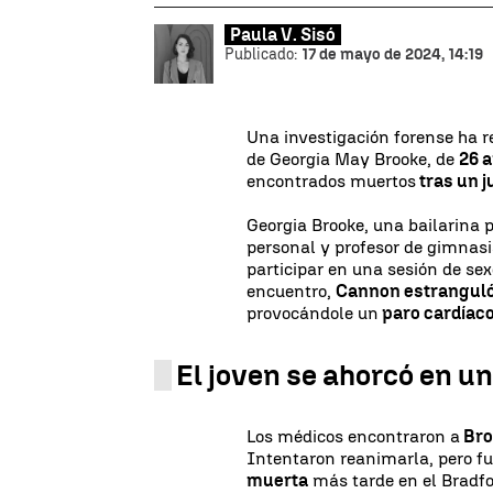
Paula V. Sisó
Publicado:
17 de mayo de 2024, 14:19
Una investigación forense ha r
de Georgia May Brooke, de
26 
encontrados muertos
tras un 
Georgia Brooke, una bailarina 
personal y profesor de gimnasi
participar en una sesión de sex
encuentro,
Cannon estranguló
provocándole un
paro cardíac
El joven se ahorcó en u
Los médicos encontraron a
Bro
Intentaron reanimarla, pero fu
muerta
más tarde en el Bradfo