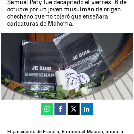
Samuel Paty fue decapitado el viernes 16 de
octubre por un joven musulmán de origen
checheno que no toleró que enseñara
caricaturas de Mahoma.
Francia homenajea a Samuel Paty, el profesor decapitado en París:
'Je suis prof' |
Reuters
Francia
Antena 3 Noticias
Actualizado:
18 de octubre de 2020, 23:19
Publicado:
18 de octubre de 2020, 11:23
Whatsapp
Facebook
X
Linkedin
El presidente de Francia, Emmanuel Macron, anunció