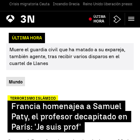
Crisis migratoria Ceuta
Incendio Grecia
Reino Unido liberación presos
Gu
Antena
ÚLTIMA
Noticias
3
HORA
ÚLTIMA HORA
Muere el guardia civil que ha matado a su expareja,
también agente, tras recibir varios disparos en el
cuartel de Llanes
Mundo
TERRORISMO ISLÁMICO
Francia homenajea a Samuel
Paty, el profesor decapitado en
París: 'Je suis prof'