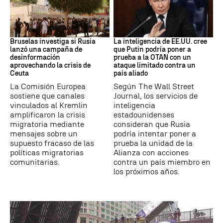
Desinformación rusa
OTAN
Bruselas investiga si Rusia
La inteligencia de EE.UU. cree
lanzó una campaña de
que Putin podría poner a
desinformación
prueba a la OTAN con un
aprovechando la crisis de
ataque limitado contra un
Ceuta
país aliado
La Comisión Europea
Según The Wall Street
sostiene que canales
Journal, los servicios de
vinculados al Kremlin
inteligencia
amplificaron la crisis
estadounidenses
migratoria mediante
consideran que Rusia
mensajes sobre un
podría intentar poner a
supuesto fracaso de las
prueba la unidad de la
políticas migratorias
Alianza con acciones
comunitarias.
contra un país miembro en
los próximos años.