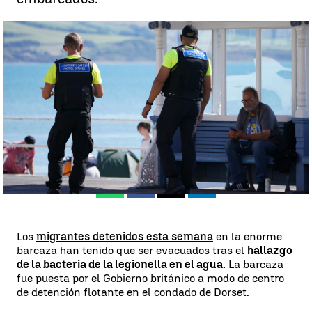
Evacuados decenas de migrantes de la 'prisión flotante' británica
tras el hallazgo de un brote de legionella |
Europa Press
Pedro Jiménez
Publicado:
11 de agosto de 2023, 19:12
Whatsapp
Facebook
X
Linkedin
Los
migrantes detenidos esta semana
en la enorme
barcaza han tenido que ser evacuados tras el
hallazgo
de la bacteria de la legionella en el agua.
La barcaza
fue puesta por el Gobierno británico a modo de centro
de detención flotante en el condado de Dorset.