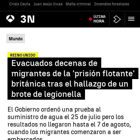
Crisis Ceuta
Juan Jesús Vivas
Mafia criminal
Incendios forestales
Vivi
Antena
ÚLTIMA
Noticias
3
HORA
Mundo
REINO UNIDO
Evacuados decenas de
migrantes de la 'prisión flotante'
británica tras el hallazgo de un
brote de legionella
El Gobierno ordenó una prueba al
suministro de agua el 25 de julio pero los
resultados no llegaron hasta el 7 de agosto,
cuando los migrantes comenzaron a ser
embarcados.