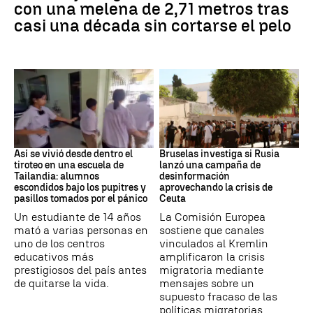
con una melena de 2,71 metros tras
casi una década sin cortarse el pelo
Tiroteo
Desinformación rusa
Así se vivió desde dentro el
Bruselas investiga si Rusia
tiroteo en una escuela de
lanzó una campaña de
Tailandia: alumnos
desinformación
escondidos bajo los pupitres y
aprovechando la crisis de
pasillos tomados por el pánico
Ceuta
Un estudiante de 14 años
La Comisión Europea
mató a varias personas en
sostiene que canales
uno de los centros
vinculados al Kremlin
educativos más
amplificaron la crisis
prestigiosos del país antes
migratoria mediante
de quitarse la vida.
mensajes sobre un
supuesto fracaso de las
políticas migratorias