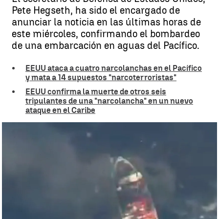
Pete Hegseth, ha sido el encargado de
anunciar la noticia en las últimas horas de
este miércoles, confirmando el bombardeo
de una embarcación en aguas del Pacífico.
EEUU ataca a cuatro narcolanchas en el Pacífico
y mata a 14 supuestos "narcoterroristas"
EEUU confirma la muerte de otros seis
tripulantes de una "narcolancha" en un nuevo
ataque en el Caribe
Nuevo ataque a una narcolancha en el Pacífico |
Antena3 noticias
Adrián Ballesteros
Publicado:
30 de octubre de 2025, 09:43