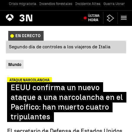
Crisis migratoria
Incendios forestales
Incidente Altea
Guerra Ucrania
Antena
ÚLTIMA
Noticias
3
HORA
EN DIRECTO
Segundo día de controles a los viajeros de Italia
Mundo
ATAQUE NARCOLANCHA
EEUU confirma un nuevo
ataque a una narcolancha en el
Pacífico: han muerto cuatro
tripulantes
El secretario de Defensa de Estados Unidos,