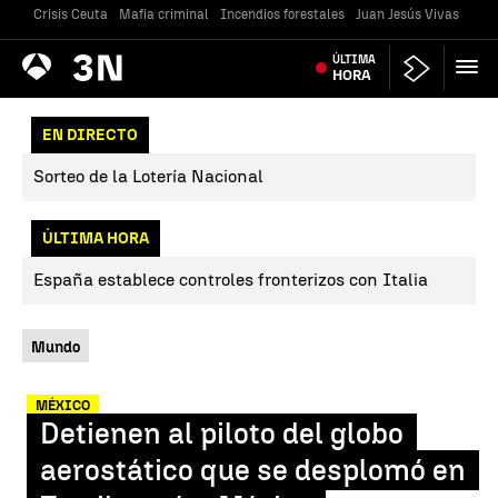
Crisis Ceuta
Mafia criminal
Incendios forestales
Juan Jesús Vivas
Vivi
Antena
ÚLTIMA
Noticias
3
HORA
EN DIRECTO
Sorteo de la Lotería Nacional
ÚLTIMA HORA
España establece controles fronterizos con Italia
Mundo
MÉXICO
Detienen al piloto del globo
aerostático que se desplomó en