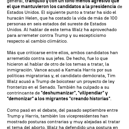
general,
tranquilo y con un tono menos agresivo que
el que mantuvieron los candidatos a la presidencia
de
Estados Unidos. El siguiente punto a tratar ha sido el
huracán Helen, que ha costado la vida de más de 100
personas en seis estados del sureste de Estados
Unidos. Al hablar de este tema Walz ha aprovechado
para arremeter contra Trump y su escepticismo
respecto al cambio climático.
Más que criticarse entre ellos, ambos candidatos han
arremetido contra sus jefes. De hecho, fue lo que
hicieron al hablar de otro de los temas a tratar, la
inmigración. Vance acusó a Kamala Harris por sus
políticas migratorias y, el candidato demócrata, Tim
Walz acusó a Trump de boicotear un proyecto de ley
fronterizo en el Senado. También ha culpado a su
contrincante de
"deshumanizar", "vilipendiar" y
"demonizar" a los migrantes "creando historias"
.
Como pasó en el debate, del pasado septiembre entre
Trump y Harris, también los vicepresidentes han
mostrado posturas contrarias y muy alejadas al tratar
el tema del aborto. Walz ha defendido una postura en