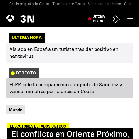
Crisis migratoria Ceuta
Trump sobre Ceuta
Violencia de género
Guerra U
Antena
ÚLTIMA
Noticias
3
HORA
ÚLTIMA HORA
Aislado en España un turista tras dar positivo en
hantavirus
DIRECTO
El PP pide la comparecencia urgente de Sánchez y
varios ministros por la crisis en Ceuta
Mundo
ELECCIONES ESTADOS UNIDOS
El conflicto en Oriente Próximo,