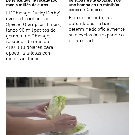
benéfica que ha recaudado
heridos tras la explosión de
medio millón de euros
una bomba en un minibús
cerca de Damasco
El 'Chicago Ducky Derby',
Por el momento, las
evento benéfico para
autoridades no han
Special Olympics Illinois,
determinado oficialmente
lanzó 90 mil patitos de
si la explosión responde a
goma al río Chicago,
un atentado.
recaudando más de
480.000 dólares para
apoyar a atletas con
discapacidades.