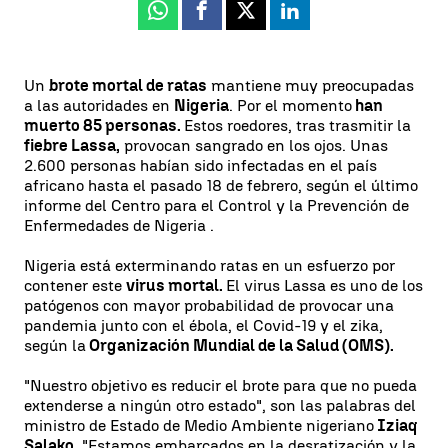
Whatsapp
Facebook
X
Linkedin
Un
brote mortal de ratas
mantiene muy preocupadas
a las autoridades en
Nigeria
. Por el momento
han
muerto 85 personas.
Estos roedores, tras trasmitir la
fiebre Lassa,
provocan sangrado en los ojos. Unas
2.600 personas habían sido infectadas en el país
africano hasta el pasado 18 de febrero, según el último
informe del Centro para el Control y la Prevención de
Enfermedades de Nigeria .
Nigeria está exterminando ratas en un esfuerzo por
contener este
virus mortal.
El virus Lassa es uno de los
patógenos con mayor probabilidad de provocar una
pandemia junto con el ébola, el Covid-19 y el zika,
según la
Organización Mundial de la Salud (OMS).
"Nuestro objetivo es reducir el brote para que no pueda
extenderse a ningún otro estado", son las palabras del
ministro de Estado de Medio Ambiente nigeriano
Iziaq
Salako
. "Estamos embarcados en la desratización y la