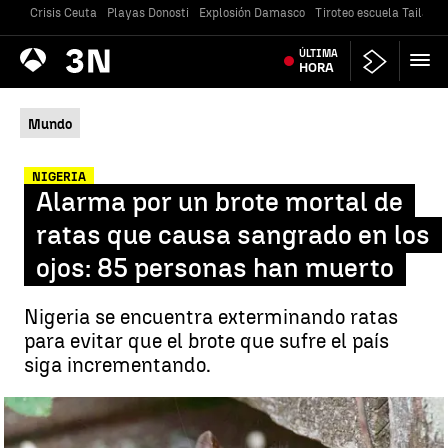
Crisis Ceuta
Playas Donosti
Explosión Damasco
Tiroteo escuela Tailandi
Antena
ÚLTIMA
Noticias
3
HORA
Mundo
NIGERIA
Alarma por un brote mortal de
ratas que causa sangrado en los
ojos: 85 personas han muerto
Nigeria se encuentra exterminando ratas
para evitar que el brote que sufre el país
siga incrementando.