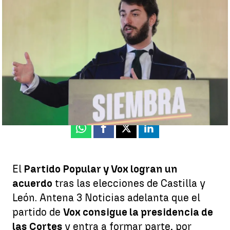
Vox consigue la presidencia de las Cortes de Castilla y León y
entra en el Gobierno |
Efe
Rosario Miñano |
Patricia Valero
Actualizado:
10 de marzo de 2022, 15:20
Publicado:
10 de marzo de 2022, 11:51
Whatsapp
Facebook
X
Linkedin
El
Partido Popular y Vox logran un
acuerdo
tras las elecciones de Castilla y
León. Antena 3 Noticias adelanta que el
partido de
Vox consigue la presidencia de
las Cortes
y entra a formar parte, por