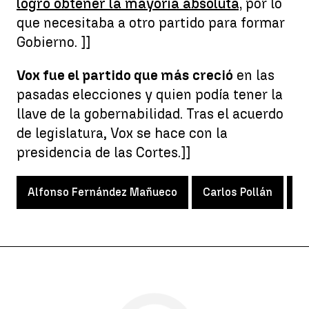
logró obtener la mayoría absoluta,
por lo
que necesitaba a otro partido para formar
Gobierno. ]]
Vox fue el partido que más creció
en las
pasadas elecciones y quien podía tener la
llave de la gobernabilidad. Tras el acuerdo
de legislatura, Vox se hace con la
presidencia de las Cortes.]]
Alfonso Fernández Mañueco
Carlos Pollán
Pa