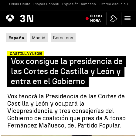
Crisis Ceuta
Playas Donosti
Explosión Damasco
Tiroteo escuela Taila
Antena
ÚLTIMA
Noticias
3
HORA
España
Madrid
Barcelona
CASTILLA Y LEÓN
Vox consigue la presidencia de
las Cortes de Castilla y León y
entra en el Gobierno
Vox tendrá la Presidencia de las Cortes de
Castilla y León y ocupará la
Vicepresidencia y tres consejerías del
Gobierno de coalición que presida Alfonso
Fernández Mañueco, del Partido Popular.