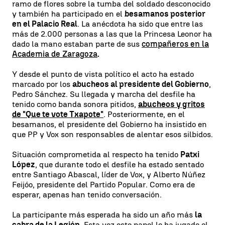
ramo de flores sobre la tumba del soldado desconocido
y también ha participado en el
besamanos posterior
en el Palacio Real
. La anécdota ha sido que entre las
más de 2.000 personas a las que la Princesa Leonor ha
dado la mano estaban parte de sus
compañeros en la
Academia de Zaragoza
.
Y desde el punto de vista político el acto ha estado
marcado por los
abucheos al presidente del Gobierno
,
Pedro Sánchez. Su llegada y marcha del desfile ha
tenido como banda sonora pitidos,
abucheos y gritos
de "Que te vote Txapote"
. Posteriormente, en el
besamanos, el presidente del Gobierno ha insistido en
que PP y Vox son responsables de alentar esos silbidos.
Situación comprometida al respecto ha tenido
Patxi
López
, que durante todo el desfile ha estado sentado
entre Santiago Abascal, líder de Vox, y Alberto Núñez
Feijóo, presidente del Partido Popular. Como era de
esperar, apenas han tenido conversación.
La participante más esperada ha sido un año más
la
cabra de la Legión
. Esta vez este papel lo ha jugado el