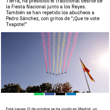
Tierra, ha presidido el tradicional desfile de
la Fiesta Nacional junto a los Reyes.
También se han repetido los abucheos a
Pedro Sánchez, con gritos de "¡Que te vote
Txapote!"
Desfile del 12 de octubre |
EFE
Antena 3 Noticias
Actualizado:
12 de octubre de 2023, 18:02
Publicado:
12 de octubre de 2023, 10:33
Whatsapp
Facebook
X
Linkedin
Este jueves 12 de octubre se ha vivido en Madrid, un