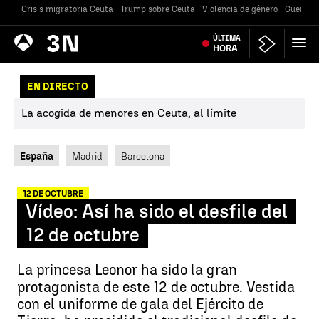
Crisis migratoria Ceuta
Trump sobre Ceuta
Violencia de género
Guerra U
Antena
ÚLTIMA
Noticias
3
HORA
EN DIRECTO
La acogida de menores en Ceuta, al límite
España
Madrid
Barcelona
12 DE OCTUBRE
Vídeo: Así ha sido el desfile del
12 de octubre
La princesa Leonor ha sido la gran
protagonista de este 12 de octubre. Vestida
con el uniforme de gala del Ejército de