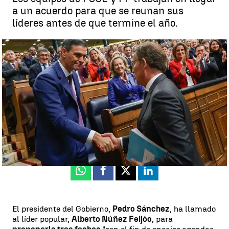
a un acuerdo para que se reunan sus
líderes antes de que termine el año.
Sánchez propone a Feijóo tres fechas para reunirse y este le exige
el orden del día "por escrito" |
EFE
Juan Muñoz
Publicado:
11 de diciembre de 2023, 21:12
Whatsapp
Facebook
X
Linkedin
El presidente del Gobierno,
Pedro Sánchez
, ha llamado
al líder popular,
Alberto Núñez Feijóo
, para