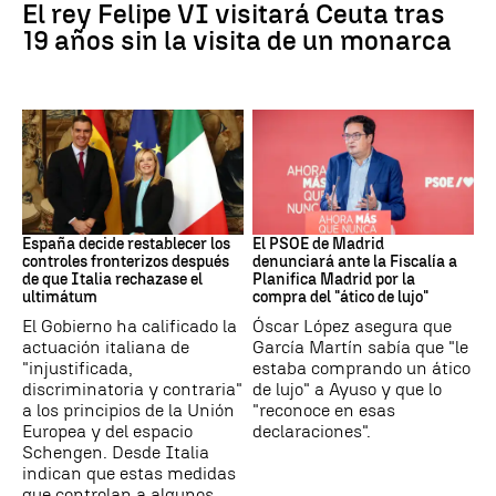
El rey Felipe VI visitará Ceuta tras
19 años sin la visita de un monarca
CRISIS MIGRATORIA
PSOE MADRID
España decide restablecer los
El PSOE de Madrid
controles fronterizos después
denunciará ante la Fiscalía a
de que Italia rechazase el
Planifica Madrid por la
ultimátum
compra del "ático de lujo"
El Gobierno ha calificado la
Óscar López asegura que
actuación italiana de
García Martín sabía que "le
"injustificada,
estaba comprando un ático
discriminatoria y contraria"
de lujo" a Ayuso y que lo
a los principios de la Unión
"reconoce en esas
Europea y del espacio
declaraciones".
Schengen. Desde Italia
indican que estas medidas
que controlan a algunos