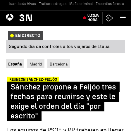
Juan Jesús Vivas
Tráfico de drogas
Mafia criminal
Incendios forestales
Antena
ÚLTIMA
Noticias
3
HORA
EN DIRECTO
Segundo día de controles a los viajeros de Italia
España
Madrid
Barcelona
REUNIÓN SÁNCHEZ-FEIJÓO
Sánchez propone a Feijóo tres
fechas para reunirse y este le
exige el orden del día "por
escrito"
Los equipos de PSOE y PP trabajan en llegar