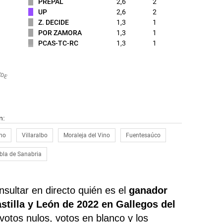
PREPAL
2,6
2
UP
2,6
2
Z. DECIDE
1,3
1
POR ZAMORA
1,3
1
PCAS-TC-RC
1,3
1
IDE
n:
ino
Villaralbo
Moraleja del Vino
Fuentesaúco
bla de Sanabria
sultar en directo quién es el
ganador
stilla y León de 2022 en Gallegos del
s votos nulos, votos en blanco y los