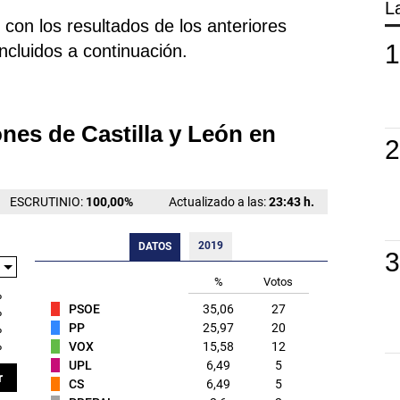
L
con los resultados de los anteriores
incluidos a continuación.
ones de Castilla y León en
ESCRUTINIO:
100,00
%
Actualizado a las:
23:43 h.
2019
DATOS
%
Votos
%
PSOE
35,06
27
%
PP
25,97
20
%
%
VOX
15,58
12
UPL
6,49
5
r
CS
6,49
5