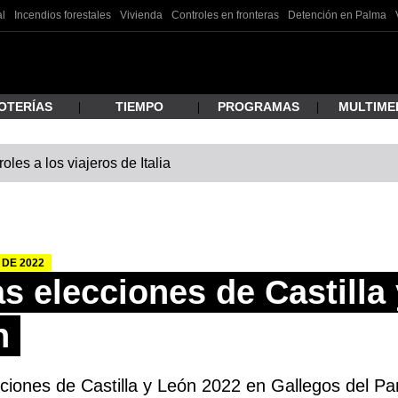
al
Incendios forestales
Vivienda
Controles en fronteras
Detención en Palma
OTERÍAS
TIEMPO
PROGRAMAS
MULTIME
les a los viajeros de Italia
 estás buscando?
 DE 2022
s elecciones de Castilla
n
ar
cciones de Castilla y León 2022 en Gallegos del Pa