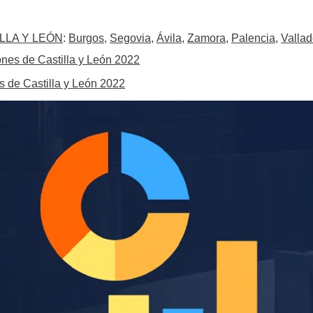
LLA Y LEÓN
:
Burgos
,
Segovia
,
Ávila
,
Zamora
,
Palencia
,
Vallad
ones de Castilla y León 2022
s de Castilla y León 2022