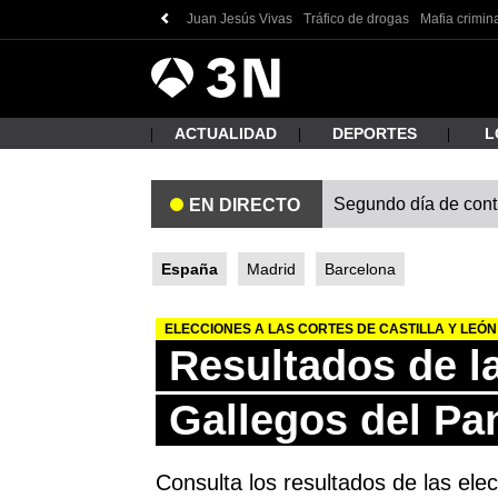
Juan Jesús Vivas
Tráfico de drogas
Mafia crimin
Antena
Noticias
3
ACTUALIDAD
DEPORTES
L
Segundo día de contro
EN DIRECTO
¿Qué
España
Madrid
Barcelona
ELECCIONES A LAS CORTES DE CASTILLA Y LEÓN
Resultados de la
Gallegos del Pa
Busc
Consulta los resultados de las ele