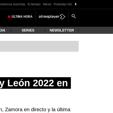
Violencia machista
El tiempo
Messi
Protestas Sóller
Crisis Ceuta
ÚLTIMA
HORA
DIA
SERIES
NEWSLETTER
 y León 2022 en
n, Zamora en directo y la última