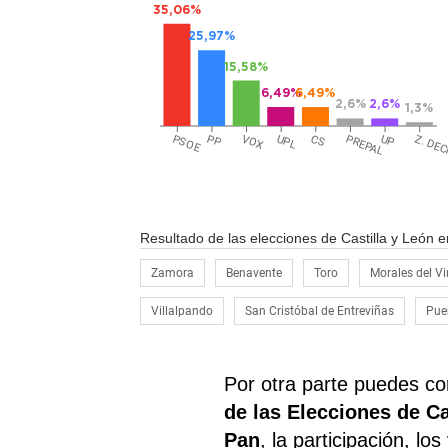
35,06%
25,97%
15,58%
6,49%
6,49%
2,6%
2,6%
1,3%
PSOE
PP
VOX
UPL
CS
PREPAL
UP
Z. DEC
Resultado de las elecciones de Castilla y León e
Zamora
Benavente
Toro
Morales del V
Villalpando
San Cristóbal de Entreviñas
Pue
Por otra parte puedes con
de las Elecciones de Ca
Pan
, la participación, lo